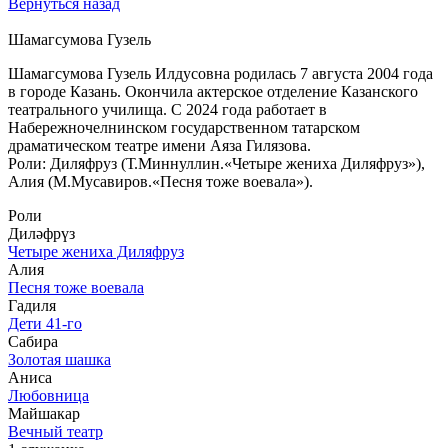
Вернуться назад
Шамагсумова Гузель
Шамагсумова Гузель Илдусовна родилась 7 августа 2004 года
в городе Казань. Окончила актерское отделение Казанского
театрального училища. С 2024 года работает в
Набережночелнинском государственном татарском
драматическом театре имени Аяза Гилязова.
Роли: Диляфруз (Т.Миннуллин.«Четыре жениха Диляфруз»),
Алия (М.Мусавиров.«Песня тоже воевала»).
Роли
Диләфрүз
Четыре жениха Диляфруз
Алия
Песня тоже воевала
Гадиля
Дети 41-го
Сабира
Золотая шашка
Аниса
Любовница
Майшакар
Вечный театр