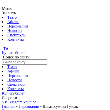
Меню
Закрыть
Театр
Афиша
Персоналии
Новости
Спектакли
Контакты
Tat
Купить билет
Поиск по сайту
Театр
Афиша
Персоналии
Новости
Спектакли
Контакты
Купить билет
Соц cети
Vk
Telegram
Youtube
Главная
•
Персоналии
•
Шамагсумова Гузель