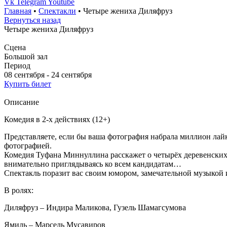
Vk
Telegram
Youtube
Главная
•
Спектакли
•
Четыре жениха Диляфруз
Вернуться назад
Четыре жениха Диляфруз
Сцена
Большой зал
Период
08 сентября - 24 сентября
Купить билет
Описание
Комедия в 2-х действиях (12+)
Представляете, если бы ваша фотография набрала миллион лайко
фотографией.
Комедия Туфана Миннуллина расскажет о четырёх деревенских 
внимательно приглядываясь ко всем кандидатам…
Спектакль поразит вас своим юмором, замечательной музыкой
В ролях:
Диляфруз – Индира Маликова, Гузель Шамагсумова
Ямиль – Марсель Мусавиров