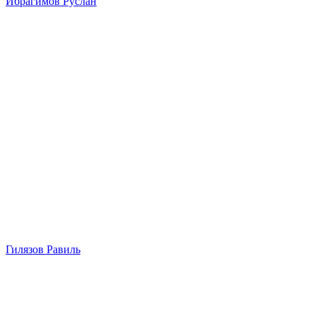
Ибрагимов Руслан
Гилязов Равиль