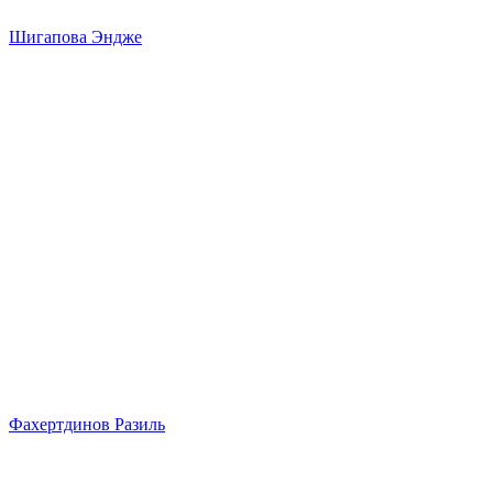
Шигапова Эндже
Фахертдинов Разиль