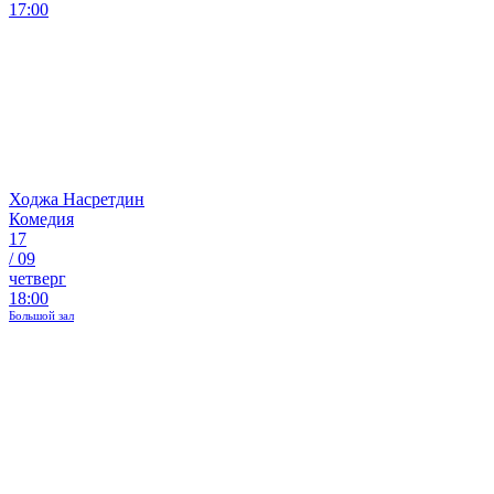
17:00
Ходжа Насретдин
Комедия
17
/
09
четверг
18:00
Большой зал