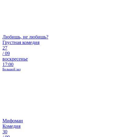
Любишь, не любишь?
Грустная комедия
27
/
09
воскресенье
17:00
Большой зал
Мифоман
Комедия
30