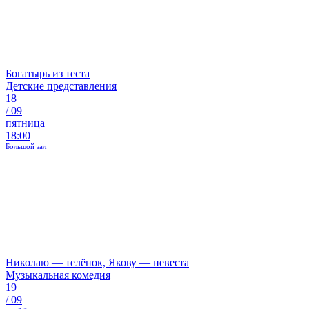
Богатырь из теста
Детские представления
18
/
09
пятница
18:00
Большой зал
Николаю — телёнок, Якову — невеста
Музыкальная комедия
19
/
09