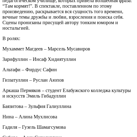
педагогическом училище, которых привела волшебная фраза:
“Там кормят!”. В спектакле, поставленном по этому
произведению, раскрывается вся сущность того времени,
вечные темы дружбы и любви, взросления и поиска себя.
Сцены пронизаны присущей автору тонким юмором и
ностальгией.
В ролях:
Мухаммет Магдеев – Марсель Мусавиров
Зарифуллин – Инсаф Хидиятуллин
Альтафи – Фирдус Сафин
Гиззатуллин – Руслан Аюпов
Аркаша Пермяков – студент Елабужского колледжа культуры
и искусств Эмиль Гибадуллин
Баязитова – Зульфия Галиуллина
Нина – Алина Мухлисова
Гадиля – Гузель Шамагсумова