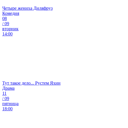
Четыре жениха Диляфруз
Комедия
08
/
09
вторник
14:00
Тут такое дело... Рустем Яхин
Драма
11
/
09
пятница
18:00