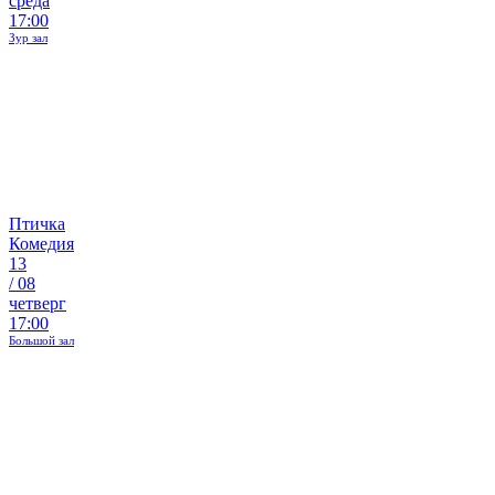
среда
17:00
Зур зал
Птичка
Комедия
13
/
08
четверг
17:00
Большой зал