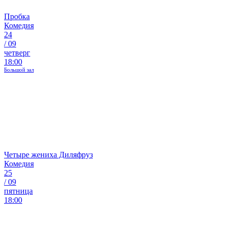
Пробка
Комедия
24
/
09
четверг
18:00
Большой зал
Четыре жениха Диляфруз
Комедия
25
/
09
пятница
18:00