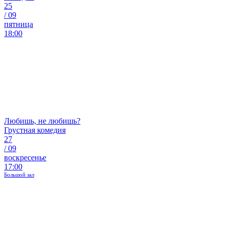
25
/
09
пятница
18:00
Любишь, не любишь?
Грустная комедия
27
/
09
воскресенье
17:00
Большой зал