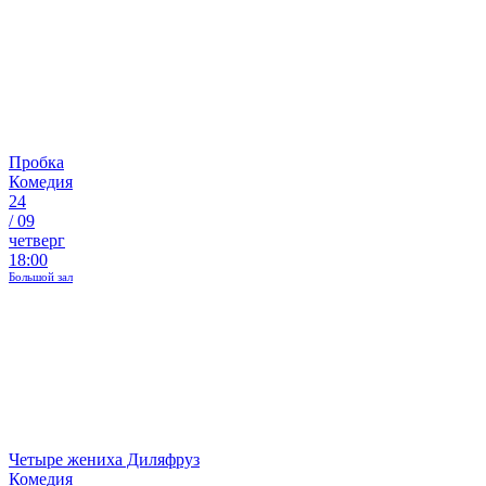
Пробка
Комедия
24
/
09
четверг
18:00
Большой зал
Четыре жениха Диляфруз
Комедия