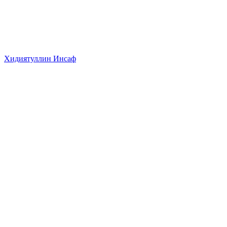
Хидиятуллин Инсаф