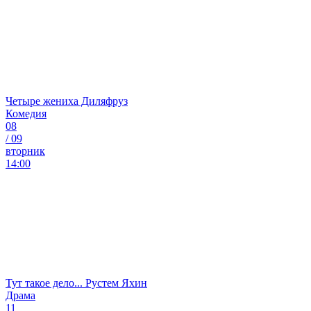
Четыре жениха Диляфруз
Комедия
08
/
09
вторник
14:00
Тут такое дело... Рустем Яхин
Драма
11