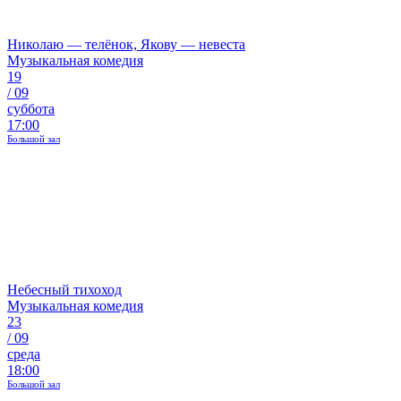
Николаю — телёнок, Якову — невеста
Музыкальная комедия
19
/
09
суббота
17:00
Большой зал
Небесный тихоход
Музыкальная комедия
23
/
09
среда
18:00
Большой зал