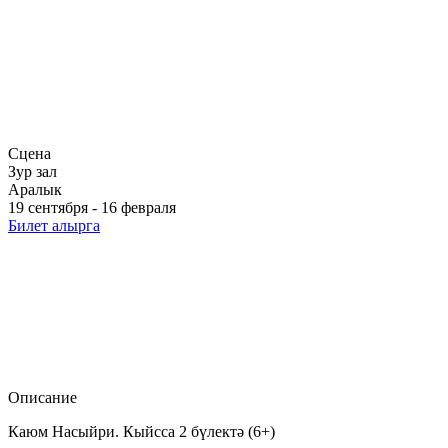
Сцена
Зур зал
Аралык
19 сентября - 16 февраля
Билет алырга
Описание
Каюм Насыйри. Кыйсса 2 бүлектә (6+)