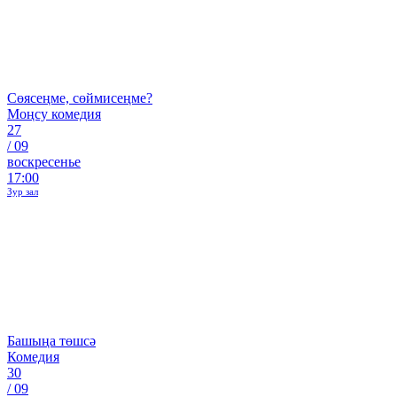
Сөясеңме, сөймисеңме?
Моңсу комедия
27
/
09
воскресенье
17:00
Зур зал
Башыңа төшсә
Комедия
30
/
09