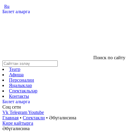
Ru
Билет алырга
Поиск по сайту
Театр
Афиша
Персоналии
Яңалыклар
Спектакльләр
Контакты
Билет алырга
Соц cети
Vk
Telegram
Youtube
Главная
•
Спектакли
•
Әбүгалисина
Кире кайтырга
Әбүгалисина