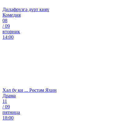
Диләфрүзгә дүрт кияү
Комедия
08
/
09
вторник
14:00
Хәл бу ки ... Рөстәм Яхин
Драма
11
/
09
пятница
18:00