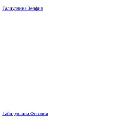
Галиуллина Зөлфия
Габидуллина Физәлия