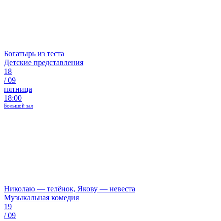
Богатырь из теста
Детские представления
18
/
09
пятница
18:00
Большой зал
Николаю — телёнок, Якову — невеста
Музыкальная комедия
19
/
09