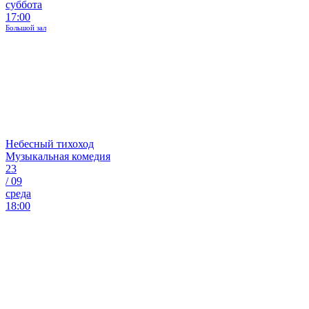
суббота
17:00
Большой зал
Небесный тихоход
Музыкальная комедия
23
/
09
среда
18:00