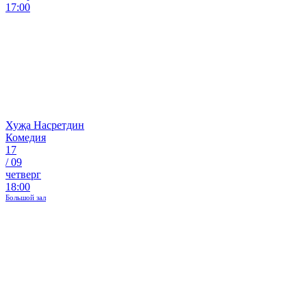
17:00
Хуҗа Насретдин
Комедия
17
/
09
четверг
18:00
Большой зал