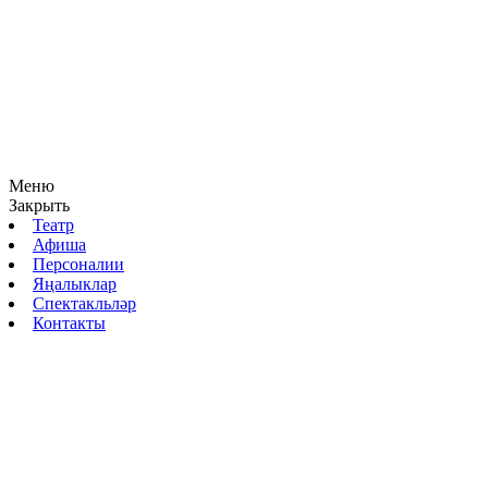
Меню
Закрыть
Театр
Афиша
Персоналии
Яңалыклар
Спектакльләр
Контакты