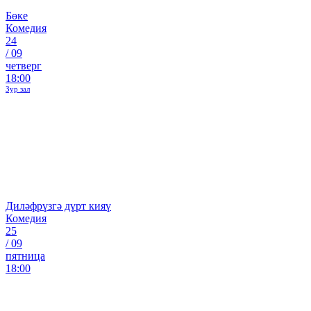
Бөке
Комедия
24
/
09
четверг
18:00
Зур зал
Диләфрүзгә дүрт кияү
Комедия
25
/
09
пятница
18:00