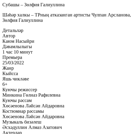
Субашы – Зөлфия Галиуллина
Шәһәр халкы – ТРның атказанган артисты Чулпан Арсланова,
Зөлфия Галиуллина
Детальләр
Автор
Каюм Насыйри
Дәвамлылыгы
1 час 10 минут
Премьера
25/03/2022
Жанр
Кыйсса
Яшь чикләве
6+
Куючы режиссер
Минкина Гөлназ Рафилевна
Куючы рәссам
Хөсәенова Ләйсән Айдаровна
Костюмнар рәссамы
Хөсәенова Ләйсән Айдаровна
Музыкаль бизәлеш
Әсхәдуллин Алмаз Азатович
Актерлар