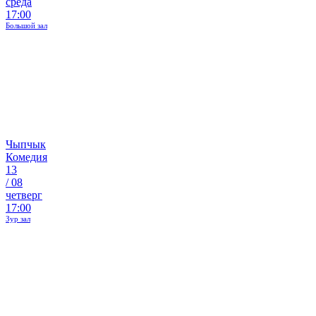
среда
17:00
Большой зал
Чыпчык
Комедия
13
/
08
четверг
17:00
Зур зал