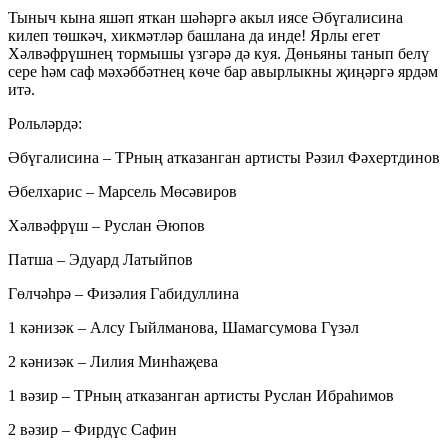
Тыныч кына яшәп яткан шәһәргә акыл иясе Әбүгалисина
килеп төшкәч, хикмәтләр башлана да инде! Ярлы егет
Хәлвәфрүшнең тормышы үзгәрә дә куя. Дөньяны танып белү
сере һәм саф мәхәббәтнең көче бар авырлыкны җиңәргә ярдәм
итә.
Рольләрдә:
Әбүгалисина – ТРның атказанган артисты Рәзил Фәхертдинов
Әбелхарис – Марсель Мөсәвиров
Хәлвәфрүш – Руслан Әюпов
Патша – Эдуард Латыйпов
Гөлчәһрә – Физәлия Габидуллина
1 кәнизәк – Алсу Гыйлманова, Шамагсумова Гүзәл
2 кәнизәк – Лилия Минһаҗева
1 вәзир – ТРның атказанган артисты Руслан Ибраһимов
2 вәзир – Фирдүс Сафин