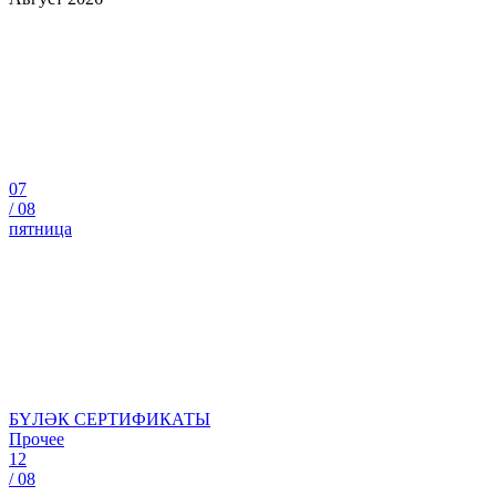
07
/
08
пятница
БҮЛӘК СЕРТИФИКАТЫ
Прочее
12
/
08