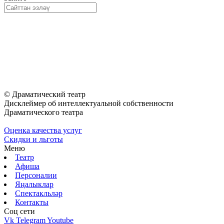
© Драматический театр
Дисклеймер об интеллектуальной собственности
Драматического театра
Оценка качества услуг
Скидки и льготы
Меню
Театр
Афиша
Персоналии
Яңалыклар
Спектакльләр
Контакты
Соц cети
Vk
Telegram
Youtube