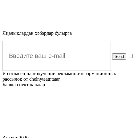
Яңалыклардан хәбәрдар булырга
Я согласен на получение рекламно-информационных
рассылок от chelnyteatr.tatar
Башка спектакльләр
Август 2026