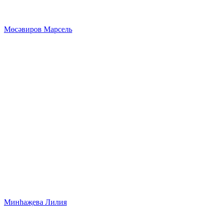
Мөсәвиров Марсель
Минһаҗева Лилия