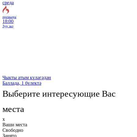
среда
премьера
18:00
Зур зал
Чыкты атым күләгәдән
Баллада, 1 бүлектә
Выберите интересующие Вас
места
x
Ваши места
Свободно
Занято