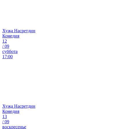
Хуҗа Насретдин
Комедия
12
/
09
суббота
17:00
Хуҗа Насретдин
Комедия
13
/
09
воскресенье