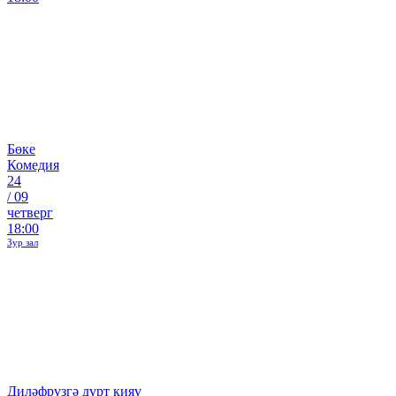
Бөке
Комедия
24
/
09
четверг
18:00
Зур зал
Диләфрүзгә дүрт кияү