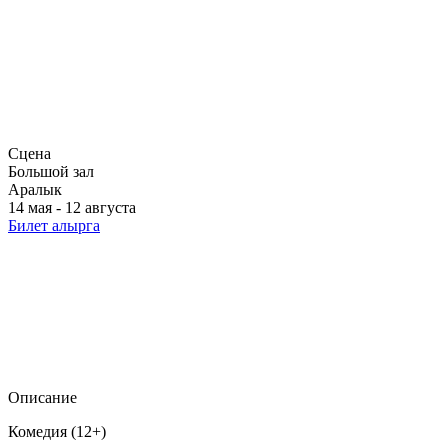
Сцена
Большой зал
Аралык
14 мая - 12 августа
Билет алырга
Описание
Комедия (12+)