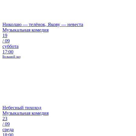
Николаю — телёнок, Якову — невеста
Музыкальная комедия
19
/
09
суббота
17:00
Большой зал
Небесный тихоход
Музыкальная комедия
23
/
09
среда
18:00