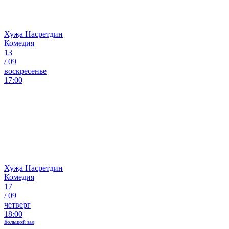
Хуҗа Насретдин
Комедия
13
/
09
воскресенье
17:00
Хуҗа Насретдин
Комедия
17
/
09
четверг
18:00
Большой зал