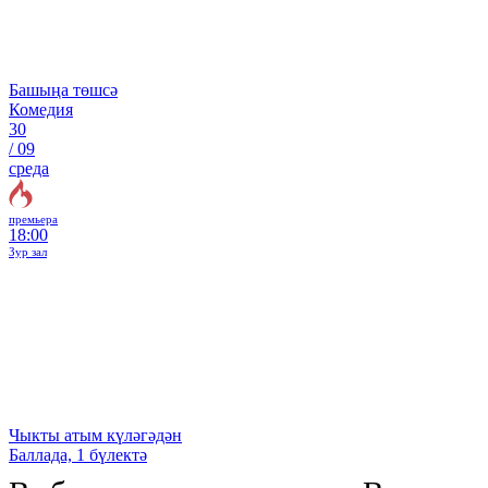
Башыңа төшсә
Комедия
30
/
09
среда
премьера
18:00
Зур зал
Чыкты атым күләгәдән
Баллада, 1 бүлектә