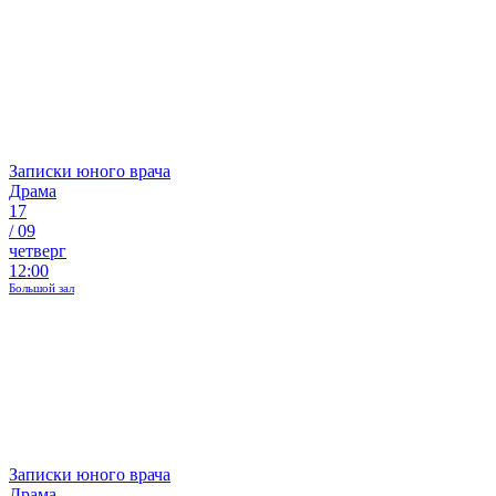
Записки юного врача
Драма
17
/
09
четверг
12:00
Большой зал
Записки юного врача
Драма