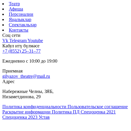
Театр
Афиша
Персоналии
Яңалыклар
Спектакльләр
Контакты
Соц cети
Vk
Telegram
Youtube
Кабул итү бүлмәсе
+7 (8552) 25‒31‒77
Ежедневно с 10:00 до 19:00
Приемная
gilyazov_theatre@mail.ru
Адрес
​Набережные Челны, ЗЯБ,
Низаметдинова, 29
Политика конфиденциальности
Пользовательское соглашение
Раскрытие информации
Политика ПД
Спецоценка 2021
Спецоценка 2023
Устав