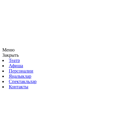
Меню
Закрыть
Театр
Афиша
Персоналии
Яңалыклар
Спектакльләр
Контакты