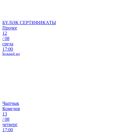
БҮЛӘК СЕРТИФИКАТЫ
Прочее
12
/
08
среда
17:00
Большой зал
Чыпчык
Комедия
13
/
08
четверг
17:00