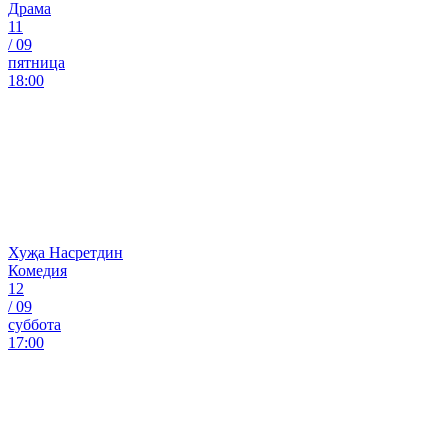
Драма
11
/
09
пятница
18:00
Хуҗа Насретдин
Комедия
12
/
09
суббота
17:00