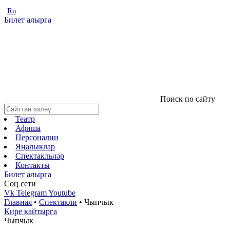
Ru
Билет алырга
Поиск по сайту
Театр
Афиша
Персоналии
Яңалыклар
Спектакльләр
Контакты
Билет алырга
Соц cети
Vk
Telegram
Youtube
Главная
•
Спектакли
•
Чыпчык
Кире кайтырга
Чыпчык