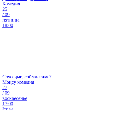
Комедия
25
/
09
пятница
18:00
Сөясеңме, сөймисеңме?
Моңсу комедия
27
/
09
воскресенье
17:00
Зур зал