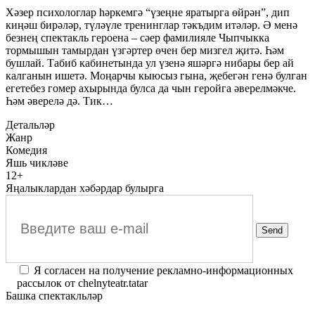
Хәзер психологлар һәркемгә “үзеңне яратырга өйрән”, дип
киңәш бирәләр, түләүле тренинглар тәкъдим итәләр. Ә менә
безнең спектакль героена – сәер фамилияле Чыпчыкка
тормышын тамырдан үзгәртер өчен бер мизгел җитә. Һәм
бушлай. Табиб кабинетында ул үзенә яшәргә нибары бер ай
калганын ишетә. Моңарчы кыюсыз гына, җебегән генә булган
егетебез гомер ахырында булса да чын геройга әверелмәкче.
Һәм әверелә дә. Тик…
Детальләр
Жанр
Комедия
Яшь чикләве
12+
Яңалыклардан хәбәрдар булырга
Я согласен на получение рекламно-информационных
рассылок от chelnyteatr.tatar
Башка спектакльләр