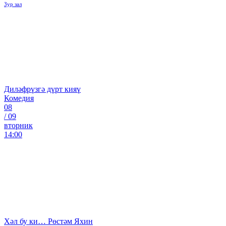
Зур зал
Диләфрүзгә дүрт кияү
Комедия
08
/
09
вторник
14:00
Хәл бу ки… Рөстәм Яхин