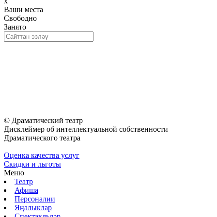
x
Ваши места
Свободно
Занято
© Драматический театр
Дисклеймер об интеллектуальной собственности
Драматического театра
Оценка качества услуг
Скидки и льготы
Меню
Театр
Афиша
Персоналии
Яңалыклар
Спектакльләр