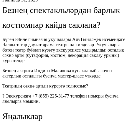
Безнең спектакльләрдән барлык
костюмнар кайда саклана?
Бүген 84нче гимназия укучылары Аяз Гыйләҗев исемендәге
Чаллы татар дәүләт драма театрына килделәр. Укучыларга
бөтен театр буйлап күзәтү экскурсиясе уздырылды: осталык
сәхнә арты (бутафория, костюм, декорация саклау урыны)
күрсәтелде.
Безнең актриса Индира Маликова кунакларыбыз өчен
актерлык осталыгы буенча мастер-класс үткәрде.
Театрның сәхнә артын күрергә телисезме?
? Экскурсиягә +7 (855) 225-31-77 телефон номеры буенча
язылырга мөмкин.
Яңалыклар