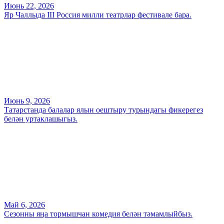
Июнь 22, 2026
Яр Чаллыда III Россия милли театрлар фестивале бара.
Июнь 9, 2026
Татарстанда балалар ялын оештыру турындагы фикерегез
белән уртаклашыгыз.
Май 6, 2026
Сезонны яңа тормышчан комедия белән тәмамлыйбыз.