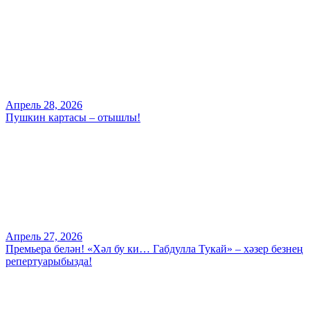
Апрель 28, 2026
Пушкин картасы – отышлы!
Апрель 27, 2026
Премьера белән! «Хәл бу ки… Габдулла Тукай» – хәзер безнең
репертуарыбызда!