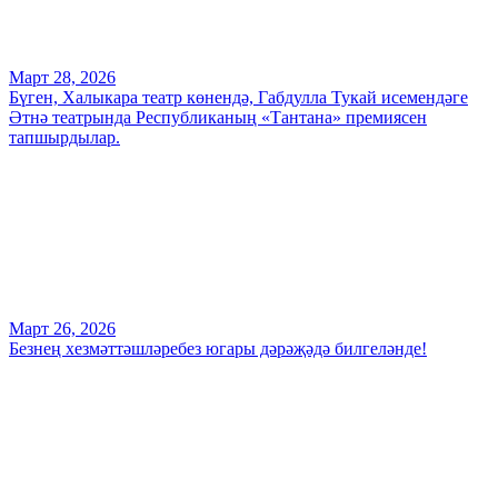
Март 28, 2026
Бүген, Халыкара театр көнендә, Габдулла Тукай исемендәге
Әтнә театрында Республиканың «Тантана» премиясен
тапшырдылар.
Март 26, 2026
Безнең хезмәттәшләребез югары дәрәҗәдә билгеләнде!