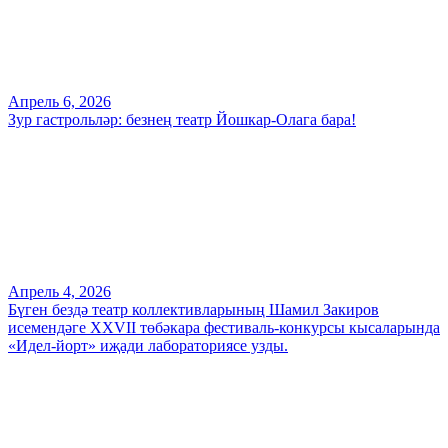
Апрель 6, 2026
Зур гастрольләр: безнең театр Йошкар-Олага бара!
Апрель 4, 2026
Бүген бездә театр коллективларының Шамил Закиров
исемендәге XXVII төбәкара фестиваль-конкурсы кысаларында
«Идел-йорт» иҗади лабораториясе узды.