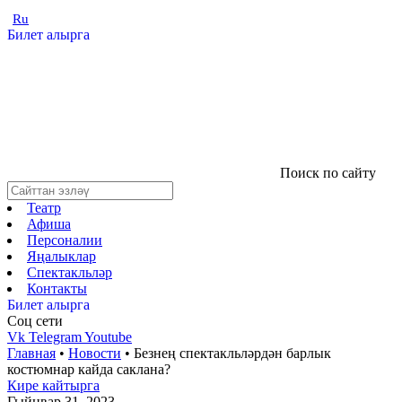
Ru
Билет алырга
Поиск по сайту
Театр
Афиша
Персоналии
Яңалыклар
Спектакльләр
Контакты
Билет алырга
Соц cети
Vk
Telegram
Youtube
Главная
•
Новости
•
Безнең спектакльләрдән барлык
костюмнар кайда саклана?
Кире кайтырга
Гыйнвар 31, 2023