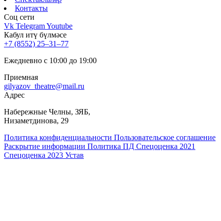
Контакты
Соц cети
Vk
Telegram
Youtube
Кабул итү бүлмәсе
+7 (8552) 25‒31‒77
Ежедневно с 10:00 до 19:00
Приемная
gilyazov_theatre@mail.ru
Адрес
​Набережные Челны, ЗЯБ,
Низаметдинова, 29
Политика конфиденциальности
Пользовательское соглашение
Раскрытие информации
Политика ПД
Спецоценка 2021
Спецоценка 2023
Устав