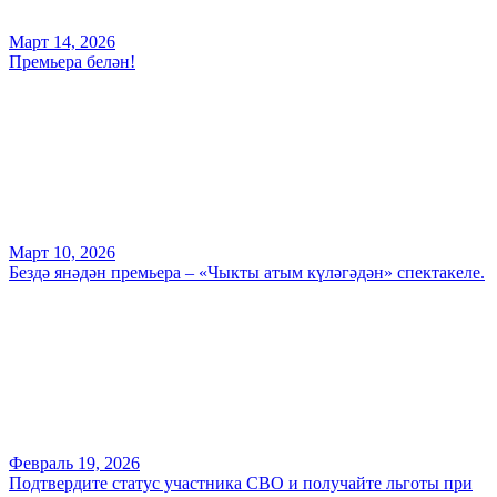
Март 14, 2026
Премьера белән!
Март 10, 2026
Бездә янәдән премьера – «Чыкты атым күләгәдән» спектакеле.
Февраль 19, 2026
Подтвердите статус участника СВО и получайте льготы при