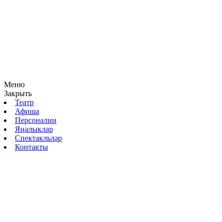
Меню
Закрыть
Театр
Афиша
Персоналии
Яңалыклар
Спектакльләр
Контакты