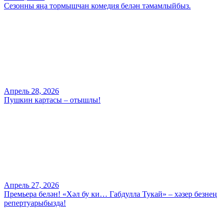
Сезонны яңа тормышчан комедия белән тәмамлыйбыз.
Апрель 28, 2026
Пушкин картасы – отышлы!
Апрель 27, 2026
Премьера белән! «Хәл бу ки… Габдулла Тукай» – хәзер безнең
репертуарыбызда!