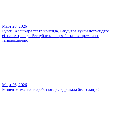
Март 28, 2026
Бүген, Халыкара театр көнендә, Габдулла Тукай исемендәге
Әтнә театрында Республиканың «Тантана» премиясен
тапшырдылар.
Март 26, 2026
Безнең хезмәттәшләребез югары дәрәҗәдә билгеләнде!