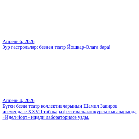
Апрель 6, 2026
Зур гастрольләр: безнең театр Йошкар-Олага бара!
Апрель 4, 2026
Бүген бездә театр коллективларының Шамил Закиров
исемендәге XXVII төбәкара фестиваль-конкурсы кысаларында
«Идел-йорт» иҗади лабораториясе узды.