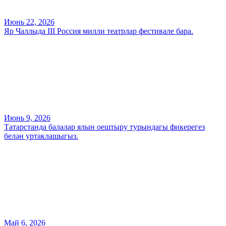
Июнь 22, 2026
Яр Чаллыда III Россия милли театрлар фестивале бара.
Июнь 9, 2026
Татарстанда балалар ялын оештыру турындагы фикерегез
белән уртаклашыгыз.
Май 6, 2026