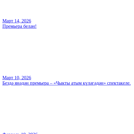
Март 14, 2026
Премьера белән!
Март 10, 2026
Бездә янәдән премьера – «Чыкты атым күләгәдән» спектакеле.