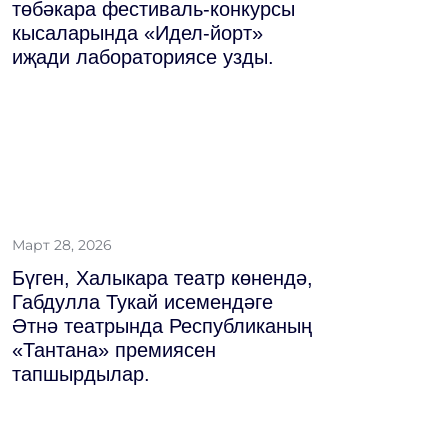
төбәкара фестиваль-конкурсы
кысаларында «Идел-йорт»
иҗади лабораториясе узды.
Март 28, 2026
Бүген, Халыкара театр көнендә,
Габдулла Тукай исемендәге
Әтнә театрында Республиканың
«Тантана» премиясен
тапшырдылар.