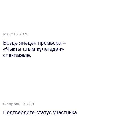
Март 10, 2026
Бездә янәдән премьера –
«Чыкты атым күләгәдән»
спектакеле.
Февраль 19, 2026
Подтвердите статус участника