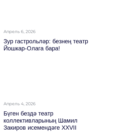
Апрель 6, 2026
Зур гастрольләр: безнең театр
Йошкар-Олага бара!
Апрель 4, 2026
Бүген бездә театр
коллективларының Шамил
Закиров исемендәге XXVII