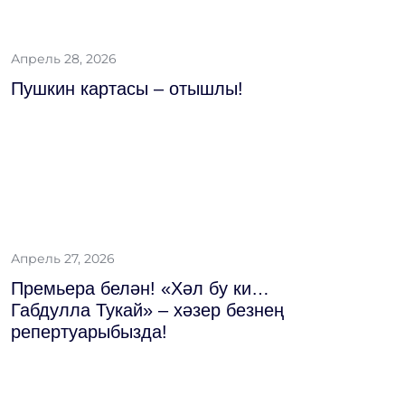
Апрель 28, 2026
Пушкин картасы – отышлы!
Апрель 27, 2026
Премьера белән! «Хәл бу ки…
Габдулла Тукай» – хәзер безнең
репертуарыбызда!