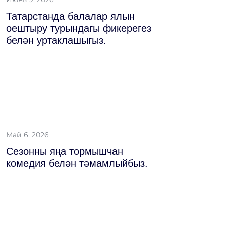
Татарстанда балалар ялын
оештыру турындагы фикерегез
белән уртаклашыгыз.
Май 6, 2026
Сезонны яңа тормышчан
комедия белән тәмамлыйбыз.