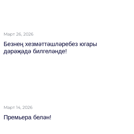
Март 26, 2026
Безнең хезмәттәшләребез югары
дәрәҗәдә билгеләнде!
Март 14, 2026
Премьера белән!