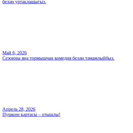
белән уртаклашыгыз.
Май 6, 2026
Сезонны яңа тормышчан комедия белән тәмамлыйбыз.
Апрель 28, 2026
Пушкин картасы – отышлы!