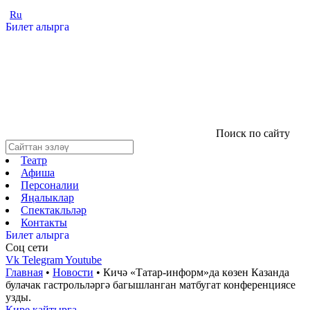
Ru
Билет алырга
Поиск по сайту
Театр
Афиша
Персоналии
Яңалыклар
Спектакльләр
Контакты
Билет алырга
Соц cети
Vk
Telegram
Youtube
Главная
•
Новости
•
Кичә «Татар-информ»да көзен Казанда
булачак гастрольләргә багышланган матбугат конференциясе
узды.
Кире кайтырга