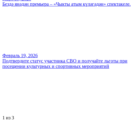
Бездә янәдән премьера – «Чыкты атым күләгәдән» спектакеле.
Февраль 19, 2026
Подтвердите статус участника СВО и получайте льготы при
посещении культурных и спортивных мероприятий
1
из 3