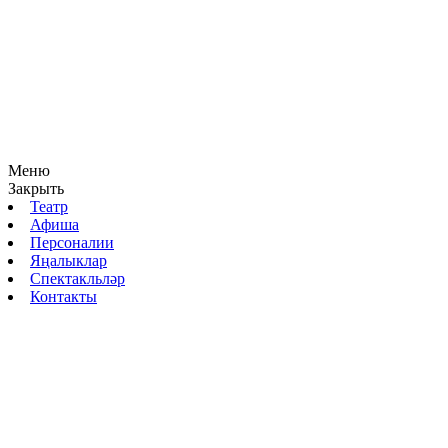
Меню
Закрыть
Театр
Афиша
Персоналии
Яңалыклар
Спектакльләр
Контакты