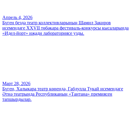
Апрель 4, 2026
Бүген бездә театр коллективларының Шамил Закиров
исемендәге XXVII төбәкара фестиваль-конкурсы кысаларында
«Идел-йорт» иҗади лабораториясе узды.
Март 28, 2026
Бүген, Халыкара театр көнендә, Габдулла Тукай исемендәге
Әтнә театрында Республиканың «Тантана» премиясен
тапшырдылар.