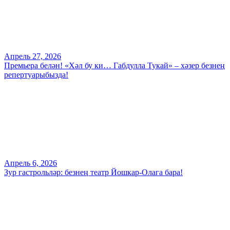
Апрель 27, 2026
Премьера белән! «Хәл бу ки… Габдулла Тукай» – хәзер безнең
репертуарыбызда!
Апрель 6, 2026
Зур гастрольләр: безнең театр Йошкар-Олага бара!