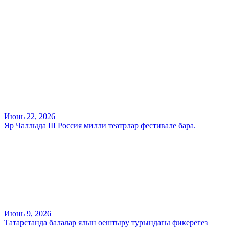
Июнь 22, 2026
Яр Чаллыда III Россия милли театрлар фестивале бара.
Июнь 9, 2026
Татарстанда балалар ялын оештыру турындагы фикерегез