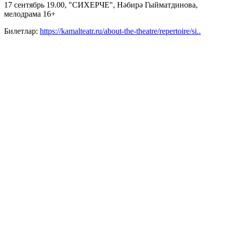
17 сентябрь 19.00, "СИХЕРЧЕ", Нәбирә Гыйматдинова,
мелодрама 16+
Билетлар:
https://kamalteatr.ru/about-the-theatre/repertoire/si..