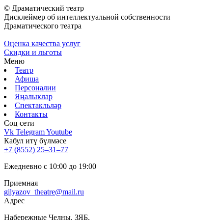
© Драматический театр
Дисклеймер об интеллектуальной собственности
Драматического театра
Оценка качества услуг
Скидки и льготы
Меню
Театр
Афиша
Персоналии
Яңалыклар
Спектакльләр
Контакты
Соц cети
Vk
Telegram
Youtube
Кабул итү бүлмәсе
+7 (8552) 25‒31‒77
Ежедневно с 10:00 до 19:00
Приемная
gilyazov_theatre@mail.ru
Адрес
​Набережные Челны, ЗЯБ,