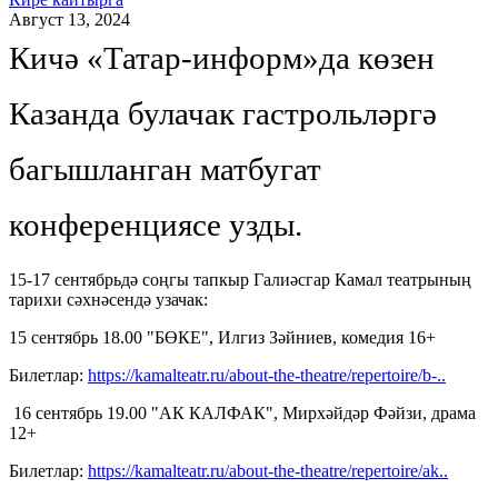
Август 13, 2024
Кичә «Татар-информ»да көзен
Казанда булачак гастрольләргә
багышланган матбугат
конференциясе узды.
15-17 сентябрьдә соңгы тапкыр Галиәсгар Камал театрының
тарихи сәхнәсендә узачак:
15 сентябрь 18.00 "БӨКЕ", Илгиз Зәйниев, комедия 16+
Билетлар:
https://kamalteatr.ru/about-the-theatre/repertoire/b-..
16 сентябрь 19.00 "АК КАЛФАК", Мирхәйдәр Фәйзи, драма
12+
Билетлар:
https://kamalteatr.ru/about-the-theatre/repertoire/ak..