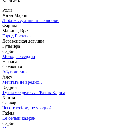
Карим»).
Роли
Анна-Мария
Любимые, лишенные любви
Фарида
Марина, Врач
Город Брежнев
Деревенская девушка
Гульзифа
Сарби
Молодые сердца
Нафиса
Служанка
Абугалисина
Алсу
Мечтать не вредно…
Кадрия
Тут такое дело . . . Фатих Карим
Хания
Сарвар
Чего твоей душе угодно?
Гафия
Её белый калфак
Сарби