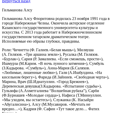
Вернуться назад
Гильманова Алсу
Гильманова Алсу Флоритовна родилась 23 ноября 1991 года в
городе Набережные Челны. Окончила актерское отделение
Казанского государственного университета культуры и
искусства. С 2013 года работает в Набережночелнинском
государственном татарском драматическом театре.
Исполняемые ею образы глубоки, правдивы.
Роли: Чичиетта (Ф. Галиев.«Белая мышь»), Миляуша
(А. Гилязов. «Три аршина земли»), Русалка (М. Гилязов.
«Бурлак»), Сария (Р. Замалиева. «Если сможешь, прости»),
Ишмурза (М.Карим. «В ночь лунного затмения»), Сумбуль
(З.Кадырова. «Сумбуль»), Анна-Мария (Б.Саляхов.
«Любимые, лишенные любви»), Галя (А.Ишбулдина. «На
кисельном берегу»), Фарида (И.Зайниев. «Свободная черта»),
Марина, Врач (Ш.Идиатуллин. «Город Брежнев»),
Деревенская девушка(З.Кадырова. «Испытание судьбы»),
Гульзифа (А.Ахметгалиева “Волшебная рубаха”), Сарби
(Ф.Бурнашев «Молодые сердца»), Нафиса (Т.Миннуллин.
«Мы уходим, вы остаетесь»), Служанка (К. Насыйри
«Абугалисина»), Алсу (М.Мусавиров. «Мечтать не
вредно…»), Кадрия (Ф. Сафин «Тут такое дело… Фатих