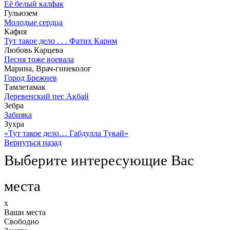
Её белый калфак
Гульюзем
Молодые сердца
Кафия
Тут такое дело . . . Фатих Карим
Любовь Карцева
Песня тоже воевала
Марина, Врач-гинеколог
Город Брежнев
Тамлетамак
Деревенский пес Акбай
Зебра
Забияка
Зухра
«Тут такое дело… Габдулла Тукай»
Вернуться назад
Выберите интересующие Вас
места
x
Ваши места
Свободно