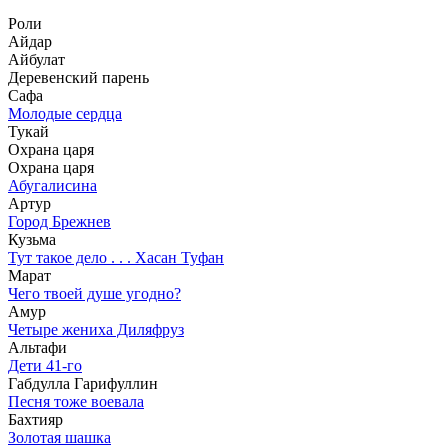
Роли
Айдар
Айбулат
Деревенский парень
Сафа
Молодые сердца
Тукай
Охрана царя
Охрана царя
Абугалисина
Артур
Город Брежнев
Кузьма
Тут такое дело . . . Хасан Туфан
Марат
Чего твоей душе угодно?
Амур
Четыре жениха Диляфруз
Альтафи
Дети 41-го
Габдулла Гарифуллин
Песня тоже воевала
Бахтияр
Золотая шашка