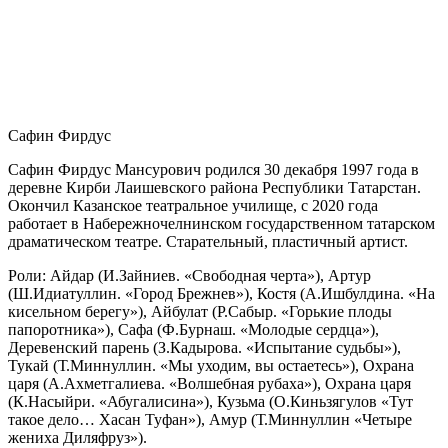
Сафин Фирдус
Сафин Фирдус Мансурович родился 30 декабря 1997 года в
деревне Кирби Лаишевского района Республики Татарстан.
Окончил Казанское театральное училище, с 2020 года
работает в Набережночелнинском государственном татарском
драматическом театре. Старательный, пластичный артист.
Роли: Айдар (И.Зайниев. «Свободная черта»), Артур
(Ш.Идиатуллин. «Город Брежнев»), Костя (А.Ишбулдина. «На
кисельном берегу»), Айбулат (Р.Сабыр. «Горькие плоды
папоротника»), Сафа (Ф.Бурнаш. «Молодые сердца»),
Деревенский парень (З.Кадырова. «Испытание судьбы»),
Тукай (Т.Миннуллин. «Мы уходим, вы остаетесь»), Охрана
царя (А.Ахметгалиева. «Волшебная рубаха»), Охрана царя
(К.Насыйри. «Абугалисина»), Кузьма (О.Киньзягулов «Тут
такое дело… Хасан Туфан»), Амур (Т.Миннуллин «Четыре
жениха Диляфруз»).