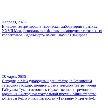
4 апреля, 2026
В нашем театре прошла творческая лаборатория в рамках
XXVII Межрегионального фестиваля-конкурса театральных
коллективов «Идел-йорт» имени Шамиля Закирова.
28 марта, 2026
Сегодня, в Международный день театра, в Атнинском
татарском государственном драматическом театре имени
Габдуллы Тукая состоялась торжественная церемония
вручения Ежегодной театральной премии Министерства
культуры Республики Татарстан «Тантана» («Триумф»).