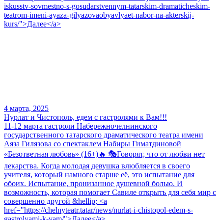
iskusstv-sovmestno-s-gosudarstvennym-tatarskim-dramaticheskim-
teatrom-imeni-ayaza-gilyazovaobyavlyaet-nabor-na-akterskij-
kurs/">Далее</a>
4 марта, 2025
Нурлат и Чистополь, едем с гастролями к Вам!!!
11-12 марта гастроли Набережночелнинского
государственного татарского драматического театра имени
Аяза Гилязова со спектаклем Набиры Гиматдиновой
«Безответная любовь» (16+)🔥 🎭Говорят, что от любви нет
лекарства. Когда молодая девушка влюбляется в своего
учителя, который намного старше её, это испытание для
обоих. Испытание, пронизанное душевной болью. И
возможность, которая помогает Савиле открыть для себя мир с
совершенно другой &hellip; <a
href="https://chelnyteatr.tatar/news/nurlat-i-chistopol-edem-s-
gastrolyami-k-vam/">Далее</a>