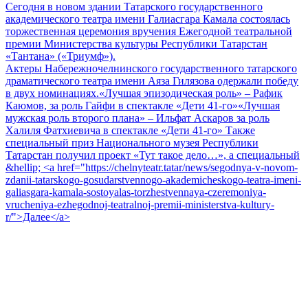
Сегодня в новом здании Татарского государственного
академического театра имени Галиасгара Камала состоялась
торжественная церемония вручения Ежегодной театральной
премии Министерства культуры Республики Татарстан
«Тантана» («Триумф»).
Актеры Набережночелнинского государственного татарского
драматического театра имени Аяза Гилязова одержали победу
в двух номинациях.«Лучшая эпизодическая роль» – Рафик
Каюмов, за роль Гайфи в спектакле «Дети 41-го»«Лучшая
мужская роль второго плана» – Ильфат Аскаров за роль
Халиля Фатхиевича в спектакле «Дети 41-го» Также
специальный приз Национального музея Республики
Татарстан получил проект «Тут такое дело…», а специальный
&hellip; <a href="https://chelnyteatr.tatar/news/segodnya-v-novom-
zdanii-tatarskogo-gosudarstvennogo-akademicheskogo-teatra-imeni-
galiasgara-kamala-sostoyalas-torzhestvennaya-czeremoniya-
vrucheniya-ezhegodnoj-teatralnoj-premii-ministerstva-kultury-
r/">Далее</a>