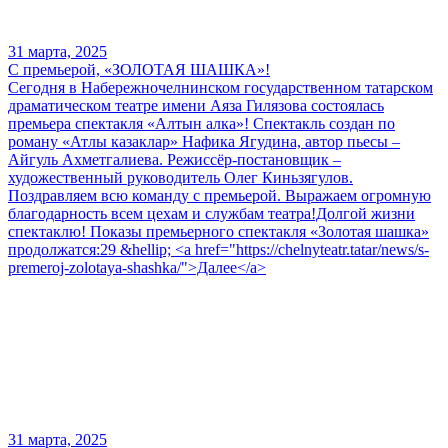
31 марта, 2025
С премьерой, «ЗОЛОТАЯ ШАШКА»!
Сегодня в Набережночелнинском государственном татарском
драматическом театре имени Аяза Гилязова состоялась
премьера спектакля «Алтын алка»! Спектакль создан по
роману «Атлы казаклар» Нафика Ягудина, автор пьесы –
Айгуль Ахметгалиева. Режиссёр-постановщик –
художественный руководитель Олег Киньзягулов.
Поздравляем всю команду с премьерой. Выражаем огромную
благодарность всем цехам и службам театра!Долгой жизни
спектаклю! Показы премьерного спектакля «Золотая шашка»
продолжатся:29 &hellip; <a href="https://chelnyteatr.tatar/news/s-
premeroj-zolotaya-shashka/">Далее</a>
31 марта, 2025