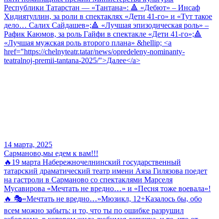
Республики Татарстан — «Тантана»: 🔺 «Дебют» – Инсаф
Хидиятуллин, за роли в спектаклях «Дети 41-го» и «Тут такое
дело… Салих Сайдашев»;🔺 «Лучшая эпизодическая роль» –
Рафик Каюмов, за роль Гайфи в спектакле «Дети 41-го»;🔺
«Лучшая мужская роль второго плана» &hellip; <a
href="https://chelnyteatr.tatar/news/opredeleny-nominanty-
teatralnoj-premii-tantana-2025/">Далее</a>
14 марта, 2025
Сарманово,мы едем к вам!!!
🔥19 марта Набережночелнинский государственный
татарский драматический театр имени Аяза Гилязова поедет
на гастроли в Сарманово со спектаклями Марселя
Мусавирова «Мечтать не вредно…» и «Песня тоже воевала»!
🔥 🎭«Мечтать не вредно…»Мюзикл, 12+Казалось бы, обо
всем можно забыть: и то, что ты по ошибке разрушил