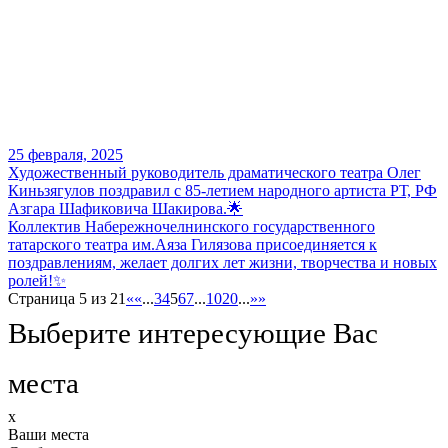
25 февраля, 2025
Художественный руководитель драматического театра Олег
Киньзягулов поздравил с 85-летием народного артиста РТ, РФ
Азгара Шафиковича Шакирова.🌟
Коллектив Набережночелнинского государственного
татарского театра им.Аяза Гилязова присоединяется к
поздравлениям, желает долгих лет жизни, творчества и новых
ролей!✨
Страница 5 из 21
«
«
...
3
4
5
6
7
...
10
20
...
»
»
Выберите интересующие Вас
места
x
Ваши места