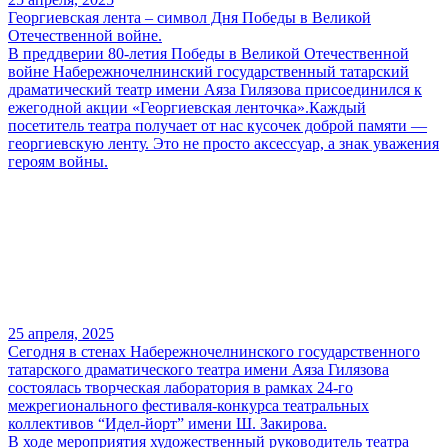
Георгиевская лента – символ Дня Победы в Великой
Отечественной войне.
В преддверии 80-летия Победы в Великой Отечественной
войне Набережночелнинский государственный татарский
драматический театр имени Аяза Гилязова присоединился к
ежегодной акции «Георгиевская ленточка».Каждый
посетитель театра получает от нас кусочек доброй памяти —
георгиевскую ленту. Это не просто аксессуар, а знак уважения
героям войны.
25 апреля, 2025
Сегодня в стенах Набережночелнинского государственного
татарского драматического театра имени Аяза Гилязова
состоялась творческая лаборатория в рамках 24-го
межрегионального фестиваля-конкурса театральных
коллективов “Идел-йорт” имени Ш. Закирова.
В ходе мероприятия художественный руководитель театра