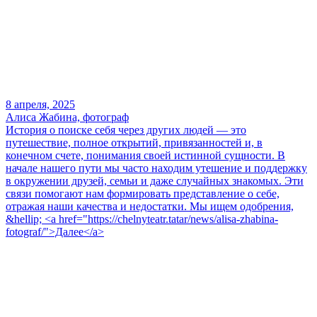
8 апреля, 2025
Алиса Жабина, фотограф
История о поиске себя через других людей — это
путешествие, полное открытий, привязанностей и, в
конечном счете, понимания своей истинной сущности. В
начале нашего пути мы часто находим утешение и поддержку
в окружении друзей, семьи и даже случайных знакомых. Эти
связи помогают нам формировать представление о себе,
отражая наши качества и недостатки. Мы ищем одобрения,
&hellip; <a href="https://chelnyteatr.tatar/news/alisa-zhabina-
fotograf/">Далее</a>