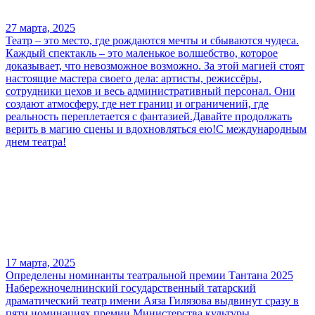
27 марта, 2025
Театр – это место, где рождаются мечты и сбываются чудеса.
Каждый спектакль – это маленькое волшебство, которое
доказывает, что невозможное возможно. За этой магией стоят
настоящие мастера своего дела: артисты, режиссёры,
сотрудники цехов и весь административный персонал. Они
создают атмосферу, где нет границ и ограничений, где
реальность переплетается с фантазией.Давайте продолжать
верить в магию сцены и вдохновляться ею!С международным
днем театра!
17 марта, 2025
Определены номинанты театральной премии Тантана 2025
Набережночелнинский государственный татарский
драматический театр имени Аяза Гилязова выдвинут сразу в
пяти номинациях премии Министерства культуры