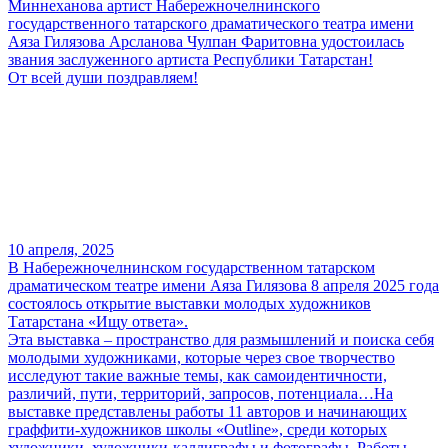
Миннеханова артист Набережночелнинского
государственного татарского драматического театра имени
Аяза Гилязова Арсланова Чулпан Фаритовна удостоилась
звания заслуженного артиста Республики Татарстан!
От всей души поздравляем!
10 апреля, 2025
В Набережночелнинском государственном татарском
драматическом театре имени Аяза Гилязова 8 апреля 2025 года
состоялось открытие выставки молодых художников
Татарстана «Ищу ответа».
Эта выставка – пространство для размышлений и поиска себя
молодыми художниками, которые через свое творчество
исследуют такие важные темы, как самоидентичности,
различий, пути, территорий, запросов, потенциала…На
выставке представлены работы 11 авторов и начинающих
граффити-художников школы «Outline», среди которых
художники, художники-каллиграфы и фотографы. Работы