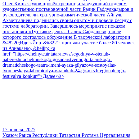
Олег Киньзягулов провёл тренинг, а заведующий отделом
художественно-постановочной части Радик Габдулкадыров и
руководитель литературно-драматической части Айгуль
Ахметгалиева поделились своим опытом и провели беседу с
гостями лаборатории. Завершилось мероприятие показом
постановки «Тут такое дело… Салих Сайдашев», после
которого состоялось обсуждение.В творческой лаборатории
&#8220;Идел-Йорт&#8221; приняли участие более 80 человек
из Азнакаево, &hellip; <a
href="https://chelnyteatr.tatar/news/segodnya-v-stenah-
naberezhnochelninskogo-gosudarstvennogo-tatarskogo-
dramaticheskogo-teatra-imeni-ayaza-gilyazova-sostoyalas-
tvorcheskaya-laboratoriya-v-ramkah-24-go-mezhregionalnogo-
festivalya-konkur/">Далее</a>
17 апреля, 2025
Указом Раиса Республики Татарстан Рустама Нургалиевича