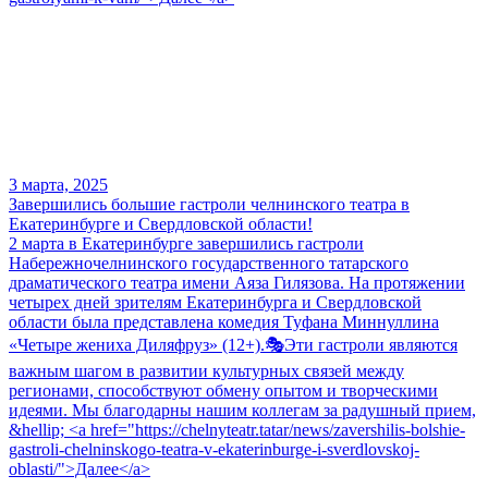
3 марта, 2025
Завершились большие гастроли челнинского театра в
Екатеринбурге и Свердловской области!
2 марта в Екатеринбурге завершились гастроли
Набережночелнинского государственного татарского
драматического театра имени Аяза Гилязова. На протяжении
четырех дней зрителям Екатеринбурга и Свердловской
области была представлена комедия Туфана Миннуллина
«Четыре жениха Диляфруз» (12+).🎭Эти гастроли являются
важным шагом в развитии культурных связей между
регионами, способствуют обмену опытом и творческими
идеями. Мы благодарны нашим коллегам за радушный прием,
&hellip; <a href="https://chelnyteatr.tatar/news/zavershilis-bolshie-
gastroli-chelninskogo-teatra-v-ekaterinburge-i-sverdlovskoj-
oblasti/">Далее</a>