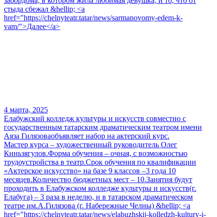
забордома, в котором жила любимая девушка, и то, что от
стыда сбежал &hellip; <a
href="https://chelnyteatr.tatar/news/sarmanovomy-edem-k-
vam/">Далее</a>
4 марта, 2025
Елабужский колледж культуры и искусств совместно с
государственным татарским драматическим театром имени
Аяза Гилязоваобъявляет набор на актерский курс.
Мастер курса – художественный руководитель Олег
Киньзягулов.Форма обучения – очная, с возможностью
трудоустройства в театр.Срок обучения по квалификации
«Актерское искусство» на базе 9 классов –3 года 10
месяцев.Количество бюджетных мест – 10.Занятия будут
проходить в Елабужском колледже культуры и искусств(г.
Елабуга) – 3 раза в неделю, и в татарском драматическом
театре им.А.Гилязова (г. Набережные Челны) &hellip; <a
href="https://chelnyteatr.tatar/news/elabuzhskij-kolledzh-kultury-i-