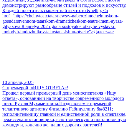
демонстрируют разнообразие стилей и подходов к искусству.
Каждый посетитель сможет найти что-то &hellip; <a
href="https://chelnyteatr.tatar/news/v-naberezhnochelninskom-
gosudarstvennom-tatarskom-dramaticheskom-teatre-imeni-ayaza-
gilyazova-8-aprelya-2025-goda-sostoyalos-otkrytie-vystavki-
molodyh-hudozhnikov-tatarstana-ishhu-otveta/">Далее</a>
10 апреля, 2025
С премьерой, «ИЩУ ОТВЕТА»!
Прошел первый премьерный день моноспектакля «Ищу
ответа», основанный на творчестве современного молодого
поэта Рузаля Мухаметшина.Поздравляем с премьерой
талантливую артистку Физалию Габидуллину &#8211;
исполнительницу главной и единственной роли в спектакле,
режиссера-постановщика, всю творческую и постановочную
команду и, конечно же, наших дорогих зрителей!