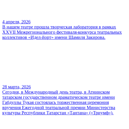
4 апреля, 2026
В нашем театре прошла творческая лаборатория в рамках
XXVII Межрегионального фестиваля-конкурса театральных
коллективов «Идел-йорт» имени Шамиля Закирова.
28 марта, 2026
Сегодня, в Международный день театра, в Атнинском
татарском государственном драматическом театре имени
Габдуллы Тукая состоялась торжественная церемония
вручения Ежегодной театральной премии Министерства
культуры Республики Татарстан «Тантана» («Триумф»).