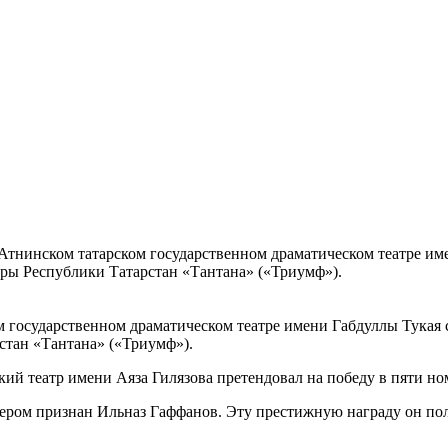
 Атнинском татарском государственном драматическом театре им
ры Республики Татарстан «Тантана» («Триумф»).
м государственном драматическом театре имени Габдуллы Тукая
стан «Тантана» («Триумф»).
й театр имени Аяза Гилязова претендовал на победу в пяти но
ером признан Ильназ Гаффанов. Эту престижную награду он пол