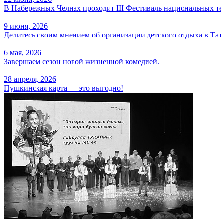
В Набережных Челнах проходит III Фестиваль национальных те
9 июня, 2026
Делитесь своим мнением об организации детского отдыха в Тат
6 мая, 2026
Завершаем сезон новой жизненной комедией.
28 апреля, 2026
Пушкинская карта — это выгодно!