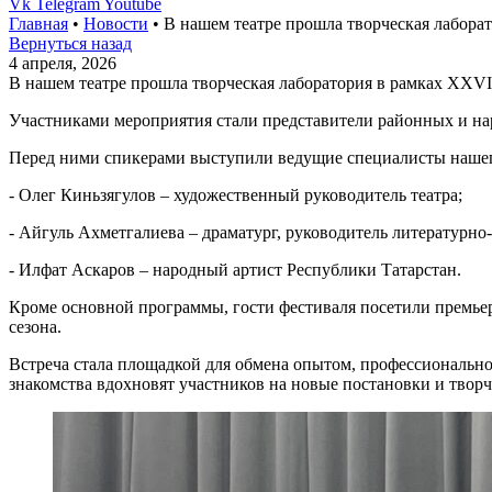
Vk
Telegram
Youtube
Главная
•
Новости
•
В нашем театре прошла творческая лабора
Вернуться назад
4 апреля, 2026
В нашем театре прошла творческая лаборатория в рамках XXV
Участниками мероприятия стали представители районных и наро
Перед ними спикерами выступили ведущие специалисты нашег
- Олег Киньзягулов – художественный руководитель театра;
- Айгуль Ахметгалиева – драматург, руководитель литературно-
- Илфат Аскаров – народный артист Республики Татарстан.
Кроме основной программы, гости фестиваля посетили премье
сезона.
Встреча стала площадкой для обмена опытом, профессионально
знакомства вдохновят участников на новые постановки и твор