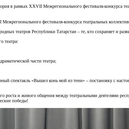
тория в рамках XXVII Межрегионального фестиваля-конкурса т
II Межрегионального фестиваля-конкурса театральных коллекти
дных театров Республики Татарстан – те, кто сохраняет и разв
о театра:
драматической части театра;
рный спектакль «Вышел конь мой из тени» – постановку с наст
го роста и живого общения между театральными деятелями респ
ческие победы!