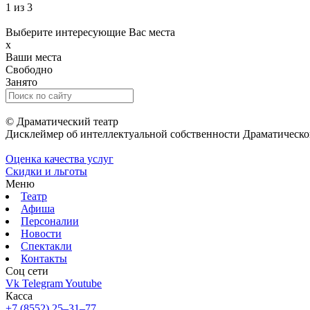
1
из 3
Выберите интересующие Вас места
x
Ваши места
Свободно
Занято
© Драматический театр
Дисклеймер об интеллектуальной собственности Драматическо
Оценка качества услуг
Скидки и льготы
Меню
Театр
Афиша
Персоналии
Новости
Спектакли
Контакты
Соц cети
Vk
Telegram
Youtube
Касса
+7 (8552) 25‒31‒77