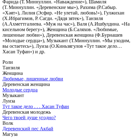
Фарида (Т. Миннуллин. «Наваждение»), Шамиля
(Т. Миннуллин. «Деревенские мы»), Рахима (Р.Сабыр.
«Хәят»), Лилия (Эсфир. «Не улетай, любовь!»), Гулжихан
(Х.Ибрагимов, Р. Сагди. «Дядя зятек»), Танзиля
(А.Ахметтгалиева. «Муж на час»), Валя (А.Ишбулдина. «На
кисельном берегу»), Женщина (Б.Саляхов. «Любимые,
лишенные любви»), Деревенская женщина (Ф.Бурнашев
«Молодые сердца»), Музыкант (Т.Миннуллин. «Мы уходим,
вы остаетесь»), Луиза (О.Киньзягулов «Тут такое дело…
Хасан Туфан») и др.
Роли
Танзиля
Женщина
Любимые, лишенные любви
Деревенская женщина
Молодые сердца
Музыкант
Луиза
Тут такое дело . . . Хасан Туфан
Деревенская молодежь
Чего твоей душе угодно?
Волк
Деревенский пес Акбай
Магуза