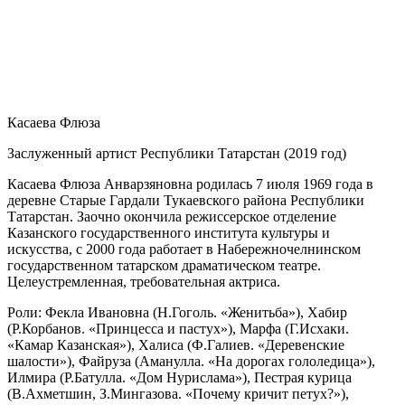
Касаева Флюза
Заслуженный артист Республики Татарстан (2019 год)
Касаева Флюза Анварзяновна родилась 7 июля 1969 года в
деревне Старые Гардали Тукаевского района Республики
Татарстан. Заочно окончила режиссерское отделение
Казанского государственного института культуры и
искусства, с 2000 года работает в Набережночелнинском
государственном татарском драматическом театре.
Целеустремленная, требовательная актриса.
Роли: Фекла Ивановна (Н.Гоголь. «Женитьба»), Хабир
(Р.Корбанов. «Принцесса и пастух»), Марфа (Г.Исхаки.
«Камар Казанская»), Халиса (Ф.Галиев. «Деревенские
шалости»), Файруза (Аманулла. «На дорогах гололедица»),
Илмира (Р.Батулла. «Дом Нурислама»), Пестрая курица
(В.Ахметшин, З.Мингазова. «Почему кричит петух?»),