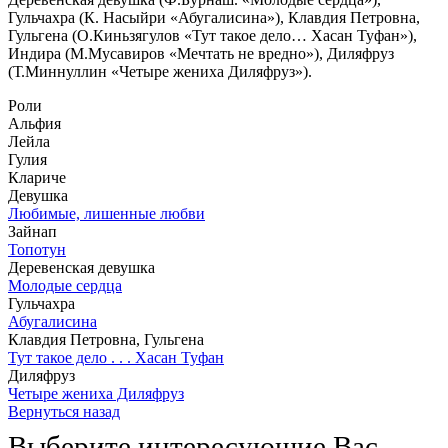
Гульчахра (К. Насыйри «Абугалисина»), Клавдия Петровна,
Гульгена (О.Киньзягулов «Тут такое дело… Хасан Туфан»),
Индира (М.Мусавиров «Мечтать не вредно»), Диляфруз
(Т.Миннуллин «Четыре жениха Диляфруз»).
Роли
Альфия
Лейла
Гулия
Клариче
Девушка
Любимые, лишенные любви
Зайнап
Топотун
Деревенская девушка
Молодые сердца
Гульчахра
Абугалисина
Клавдия Петровна, Гульгена
Тут такое дело . . . Хасан Туфан
Диляфруз
Четыре жениха Диляфруз
Вернуться назад
Выберите интересующие Вас