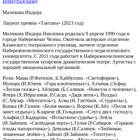
Вернуться назад
Маликова Индира
Лауреат премии «Тантана» (2023 год)
Маликова Индира Наилевна родилась 9 апреля 1990 года в
городе Набережные Челны. Окончила актерское отделение
Казанского театрального училища, заочное отделение
Набережночелнинского государственного педагогического
университета. С 2011 года работает в Набережночелнинском
государственном татарском драматическом театре. Артистка с
хорошей эмоциональной органикой.
Роли: Маша (Р.Фатихов, Б.Хайбуллин. «Светофория»),
Мунира (И.Юзеев. «Гора влюбленных»), Алчачак (Эсфир.
«Лесная сказка»), Айзиряк (Б.Саляхов. «Новелла о человеке»),
Флера (Х.Ибрагимов, Р.Сагди. «Дядя зятек»), Йолдыз
(С.Абузар. «Мечтатель»), Асма (Н. Гаетбаев. «Студенты»),
Кошка (Ф.Галиев. «Белая мышь»), Ворона (К.Абэ. «Песок не
занет отдыха»), Клариче (К.Гольдони. «Слуга двух господ»),
Альфия (З.Кадырова. «Испытание судьбы»), Лейла
(И.Зайниев. «Свободная черта»), Гулия (Р.Сабиров. «Горькие
плоды папоротника»), Девушка (Б.Саляхов. «Любимые,
лишенные любви»), Зайнап (И.Зайниев. «Топотун»),
Деревенская девушка (Ф.Бурнаш. «Молодые сердца»),