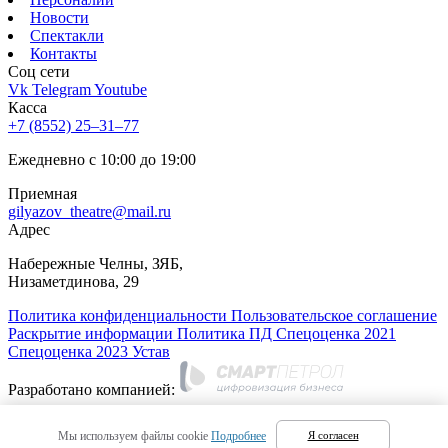
Новости
Спектакли
Контакты
Соц cети
Vk
Telegram
Youtube
Касса
+7 (8552) 25‒31‒77
Ежедневно с 10:00 до 19:00
Приемная
gilyazov_theatre@mail.ru
Адрес
​Набережные Челны, ЗЯБ,
Низаметдинова, 29
Политика конфиденциальности
Пользовательское соглашение
Раскрытие информации
Политика ПД
Спецоценка 2021
Спецоценка 2023
Устав
Разработано компанией:
Русский
Мы используем файлы cookie
Подробнее
Я согласен
Татарский
(
Татарский
)