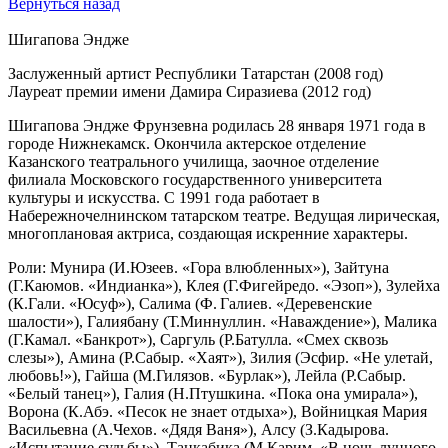
Вернуться назад
Шигапова Эндже
Заслуженный артист Республики Татарстан (2008 год)
Лауреат премии имени Дамира Сиразиева (2012 год)
Шигапова Эндже Фрунзевна родилась 28 января 1971 года в
городе Нижнекамск. Окончила актерское отделение
Казанского театрального училища, заочное отделение
филиала Московского государственного университета
культуры и искусства. С 1991 года работает в
Набережночелнинском татарском театре. Ведущая лирическая,
многоплановая актриса, создающая искренние характеры.
Роли: Мунира (И.Юзеев. «Гора влюбленных»), Зайтуна
(Г.Каюмов. «Индианка»), Клея (Г.Фигейредо. «Эзоп»), Зулейха
(К.Гали. «Юсуф»), Салима (Ф. Галиев. «Деревенские
шалости»), Галиябану (Т.Миннуллин. «Наваждение»), Малика
(Г.Камал. «Банкрот»), Саргуль (Р.Батулла. «Смех сквозь
слезы»), Амина (Р.Сабыр. «Хаят»), Зилия (Эсфир. «Не улетай,
любовь!»), Гайша (М.Гилязов. «Бурлак»), Лейла (Р.Сабыр.
«Белый танец»), Галия (Н.Птушкина. «Пока она умирала»),
Ворона (К.Абэ. «Песок не знает отдыха»), Войницкая Мария
Васильевна (А.Чехов. «Дядя Ваня»), Алсу (З.Кадырова.
«Испытание судьбы»), Танкабика (М.Карим. «В ночь лунного