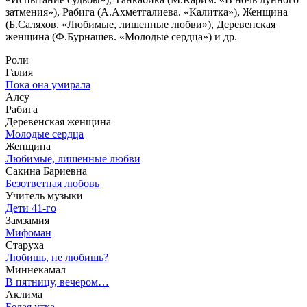
затмения»), Рабига (А.Ахметгалиева. «Калитка»), Женщина
(Б.Саляхов. «Любимые, лишенные любви»), Деревенская
женщина (Ф.Бурнашев. «Молодые сердца») и др.
Роли
Галия
Пока она умирала
Алсу
Рабига
Деревенская женщина
Молодые сердца
Женщина
Любимые, лишенные любви
Сакина Бариевна
Безответная любовь
Учитель музыки
Дети 41-го
Замзамия
Мифоман
Старуха
Любишь, не любишь?
Миннекамал
В пятницу, вечером…
Аклима
Белая утка