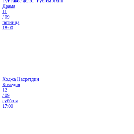
Тут такое дело... Рустем Яхин
Драма
11
/
09
пятница
18:00
Ходжа Насретдин
Комедия
12
/
09
суббота
17:00