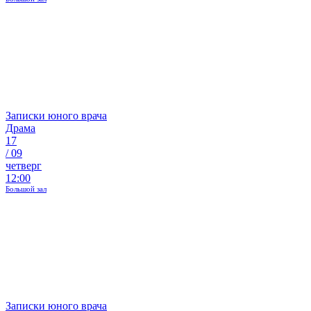
Записки юного врача
Драма
17
/
09
четверг
12:00
Большой зал
Записки юного врача