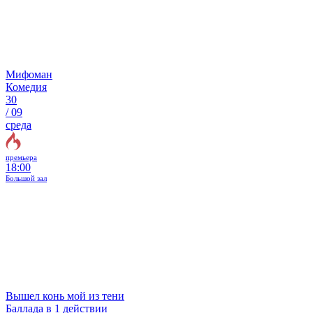
Мифоман
Комедия
30
/
09
среда
премьера
18:00
Большой зал
Вышел конь мой из тени
Баллада в 1 действии