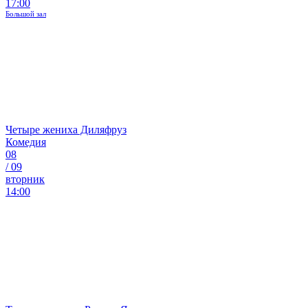
17:00
Большой зал
Четыре жениха Диляфруз
Комедия
08
/
09
вторник
14:00