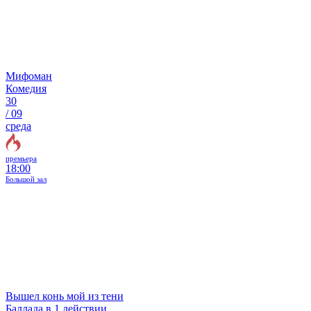
Мифоман
Комедия
30
/
09
среда
премьера
18:00
Большой зал
Вышел конь мой из тени
Баллада в 1 действии