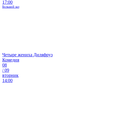
17:00
Большой зал
Четыре жениха Диляфруз
Комедия
08
/
09
вторник
14:00