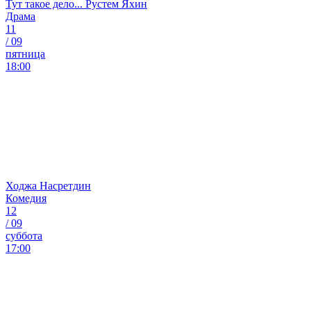
Тут такое дело... Рустем Яхин
Драма
11
/
09
пятница
18:00
Ходжа Насретдин
Комедия
12
/
09
суббота
17:00