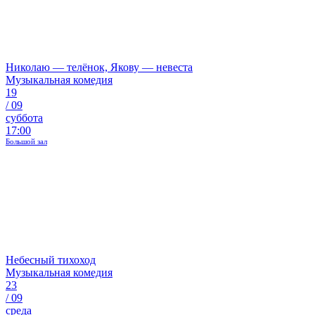
Николаю — телёнок, Якову — невеста
Музыкальная комедия
19
/
09
суббота
17:00
Большой зал
Небесный тихоход
Музыкальная комедия
23
/
09
среда