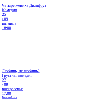
Четыре жениха Диляфруз
Комедия
25
/
09
пятница
18:00
Любишь, не любишь?
Грустная комедия
27
/
09
воскресенье
17:00
Большой зал