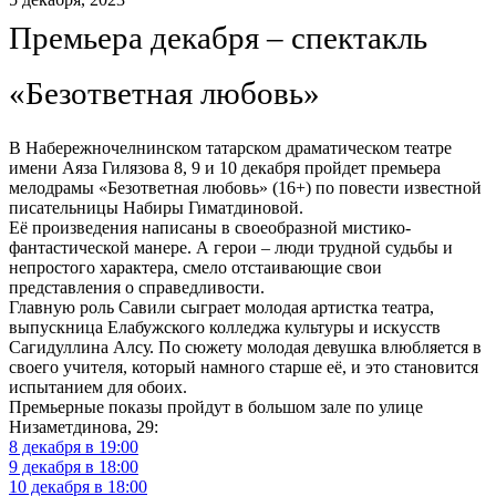
Премьера декабря – спектакль
«Безответная любовь»
В Набережночелнинском татарском драматическом театре
имени Аяза Гилязова 8, 9 и 10 декабря пройдет премьера
мелодрамы «Безответная любовь» (16+) по повести известной
писательницы Набиры Гиматдиновой.
Её произведения написаны в своеобразной мистико-
фантастической манере. А герои – люди трудной судьбы и
непростого характера, смело отстаивающие свои
представления о справедливости.
Главную роль Савили сыграет молодая артистка театра,
выпускница Елабужского колледжа культуры и искусств
Сагидуллина Алсу. По сюжету молодая девушка влюбляется в
своего учителя, который намного старше её, и это становится
испытанием для обоих.
Премьерные показы пройдут в большом зале по улице
Низаметдинова, 29:
8 декабря в 19:00
9 декабря в 18:00
10 декабря в 18:00