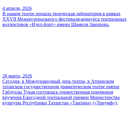
4 апреля, 2026
В нашем театре прошла творческая лаборатория в рамках
XXVII Межрегионального фестиваля-конкурса театральных
коллективов «Идел-йорт» имени Шамиля Закирова.
28 марта, 2026
Сегодня, в Международный день театра, в Атнинском
татарском государственном драматическом театре имени
Габдуллы Тукая состоялась торжественная церемония
вручения Ежегодной театральной премии Министерства
культуры Республики Татарстан «Тантана» («Триумф»).