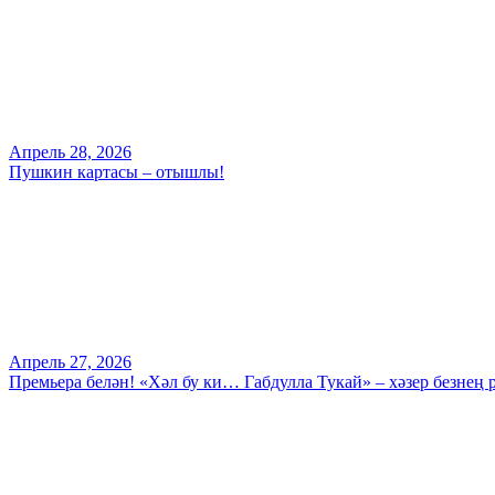
Апрель 28, 2026
Пушкин картасы – отышлы!
Апрель 27, 2026
Премьера белән! «Хәл бу ки… Габдулла Тукай» – хәзер безнең 