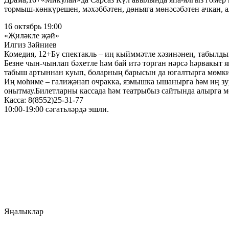
тормыш-көнкүрешен, мәхәббәтен, дөньяга мөнәсәбәтен ачкан, а
16 октябрь 19:00
«Җиләкле җәй»
Илгиз Зәйниев
Комедия, 12+Бу спектакль – иң кыйммәтле хәзинәнең, табылды
Безне чын-чынлап бәхетле һәм бай итә торган нәрсә һәрвакыт 
табыш артыннан куып, боларның барысын да югалтырга мөмки
Иң мөһиме – галиҗәнап очракка, язмышка ышанырга һәм иң зу
онытмау.Билетларны кассада һәм театрыбыз сайтында алырга 
Касса: 8(8552)25-31-77
10:00-19:00 сәгатьләрдә эшли.
Яңалыклар