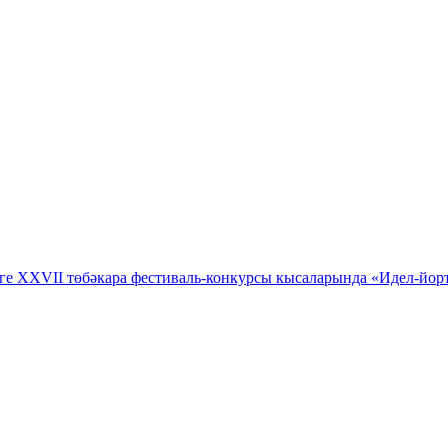
ге XXVII төбәкара фестиваль-конкурсы кысаларында «Идел-йорт