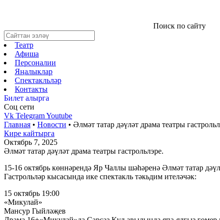
Поиск по сайту
Театр
Афиша
Персоналии
Яңалыклар
Спектакльләр
Контакты
Билет алырга
Соц cети
Vk
Telegram
Youtube
Главная
•
Новости
•
Әлмәт татар дәүләт драма театры гастрольл
Кире кайтырга
Октябрь 7, 2025
Әлмәт татар дәүләт драма театры гастрольлэре.
15-16 октябрь көннәрендә Яр Чаллы шәһәренә Әлмәт татар дәүл
Гастрольләр кысасында ике спектакль тәкьдим ителәчәк:
15 октябрь 19:00
«Микулай»
Мансур Гыйләҗев
Драма,16+«Микулай»да Сарсаз Күл авылында япа-ялгыз гомер к