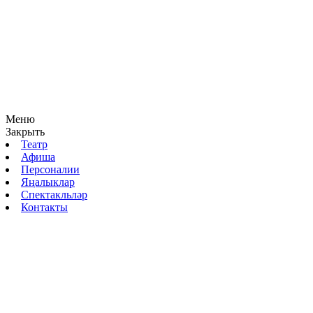
Меню
Закрыть
Театр
Афиша
Персоналии
Яңалыклар
Спектакльләр
Контакты