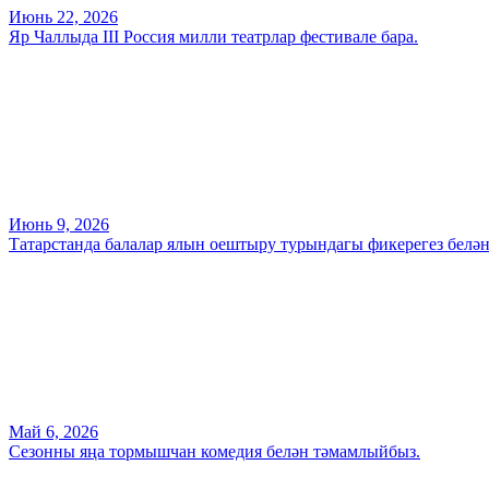
Июнь 22, 2026
Яр Чаллыда III Россия милли театрлар фестивале бара.
Июнь 9, 2026
Татарстанда балалар ялын оештыру турындагы фикерегез белә
Май 6, 2026
Сезонны яңа тормышчан комедия белән тәмамлыйбыз.