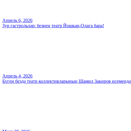
Апрель 6, 2026
Зур гастрольләр: безнең театр Йошкар-Олага бара!
Апрель 4, 2026
Бүген бездә театр коллективларының Шамил Закиров исемендә