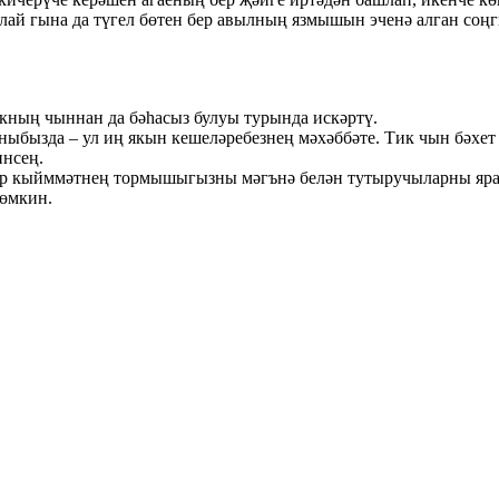
лай гына да түгел бөтен бер авылның язмышын эченә алган соңг
кның чыннан да бәһасыз булуы турында искәртү.
яныбызда – ул иң якын кешеләребезнең мәхәббәте. Тик чын бәхет
нсең.
р кыйммәтнең тормышыгызны мәгънә белән тутыручыларны ярата
мөмкин.