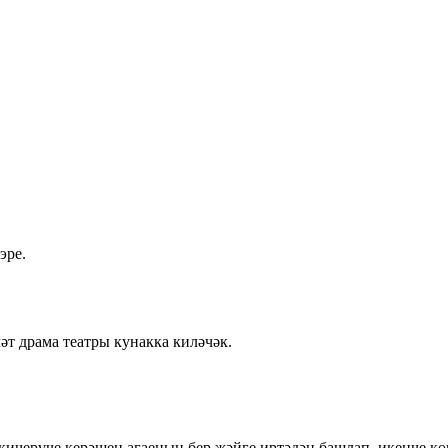
эре.
әт драма театры кунакка киләчәк.
ичерүче керәшен агаеның бер җәйге иртәдән башлап, икенче кө