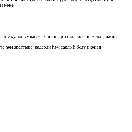
ы көне.
 сине кулын сузып үз капкаң артында көткән мәлдә, җиңел
 һәм яраттыра, кадерли һәм саклый белү икәнен