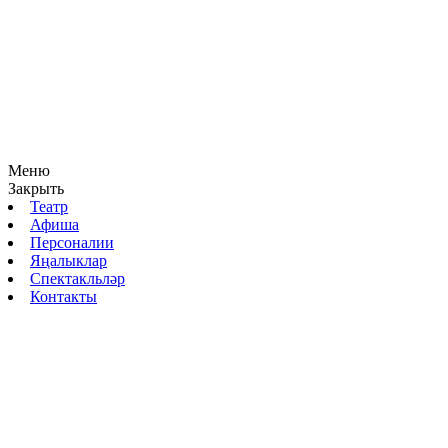
Меню
Закрыть
Театр
Афиша
Персоналии
Яңалыклар
Спектакльләр
Контакты