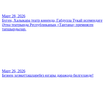
Март 28, 2026
Бүген, Халыкара театр көнендә, Габдулла Тукай исемендәге
Әтнә театрында Республиканың «Тантана» премиясен
тапшырдылар.
Март 26, 2026
Безнең хезмәттәшләребез югары дәрәҗәдә билгеләнде!