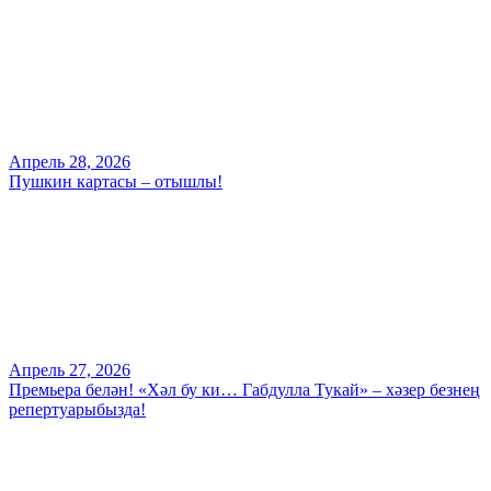
Апрель 28, 2026
Пушкин картасы – отышлы!
Апрель 27, 2026
Премьера белән! «Хәл бу ки… Габдулла Тукай» – хәзер безнең
репертуарыбызда!