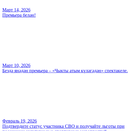
Март 14, 2026
Премьера белән!
Март 10, 2026
Бездә янәдән премьера – «Чыкты атым күләгәдән» спектакеле.
Февраль 19, 2026
Подтвердите статус участника СВО и получайте льготы при