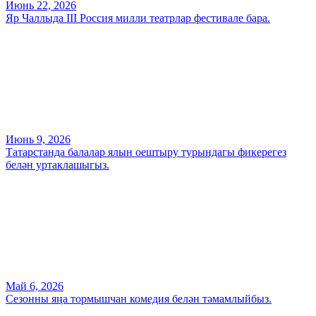
Июнь 22, 2026
Яр Чаллыда III Россия милли театрлар фестивале бара.
Июнь 9, 2026
Татарстанда балалар ялын оештыру турындагы фикерегез
белән уртаклашыгыз.
Май 6, 2026
Сезонны яңа тормышчан комедия белән тәмамлыйбыз.