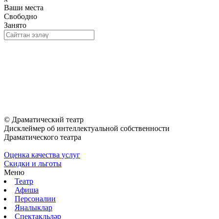
Ваши места
Свободно
Занято
© Драматический театр
Дисклеймер об интеллектуальной собственности
Драматического театра
Оценка качества услуг
Скидки и льготы
Меню
Театр
Афиша
Персоналии
Яңалыклар
Спектакльләр