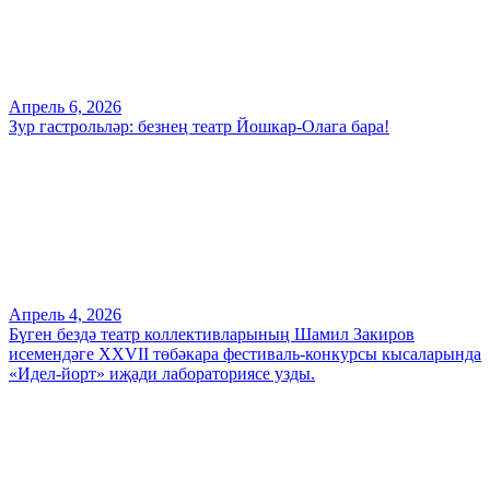
Апрель 6, 2026
Зур гастрольләр: безнең театр Йошкар-Олага бара!
Апрель 4, 2026
Бүген бездә театр коллективларының Шамил Закиров
исемендәге XXVII төбәкара фестиваль-конкурсы кысаларында
«Идел-йорт» иҗади лабораториясе узды.