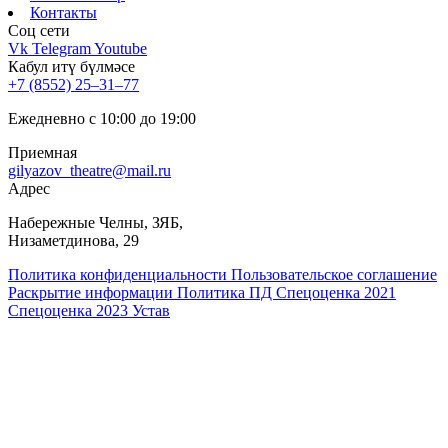
Контакты
Соц cети
Vk
Telegram
Youtube
Кабул итү бүлмәсе
+7 (8552) 25‒31‒77
Ежедневно с 10:00 до 19:00
Приемная
gilyazov_theatre@mail.ru
Адрес
​Набережные Челны, ЗЯБ,
Низаметдинова, 29
Политика конфиденциальности
Пользовательское соглашение
Раскрытие информации
Политика ПД
Спецоценка 2021
Спецоценка 2023
Устав