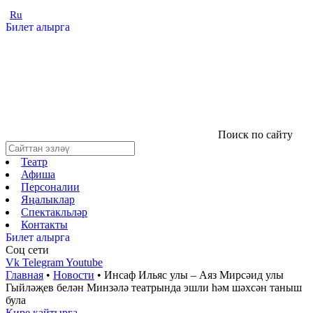
Ru
Билет алырга
Поиск по сайту
Театр
Афиша
Персоналии
Яңалыклар
Спектакльләр
Контакты
Билет алырга
Соц cети
Vk
Telegram
Youtube
Главная
•
Новости
•
Инсаф Ильяс улы – Аяз Мирсәид улы
Гыйләҗев белән Минзәлә театрында эшли һәм шәхсән таныш
була
Кире кайтырга