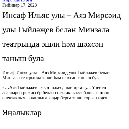
Гыйнвар 17, 2023
Инсаф Ильяс улы – Аяз Мирсәид
улы Гыйләҗев белән Минзәлә
театрында эшли һәм шәхсән
таныш була
Инсаф Ильяс улы – Аяз Мирсәид улы Гыйләҗев белән
Минзәлә театрында эшли һәм шәхсән таныш була.
«…Аяз Гыйләҗев - чын шәхес, чын ир-ат ул. Үзенең
әсәрләрен режиссёр белән спектакль куя башлаганнан
спектакль чыкканчыга кадәр бергә эшли торган иде».
Яңалыклар