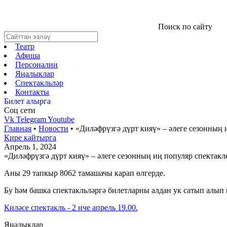
Поиск по сайту
Театр
Афиша
Персоналии
Яңалыклар
Спектакльләр
Контакты
Билет алырга
Соц cети
Vk
Telegram
Youtube
Главная
•
Новости
•
«Диләфрүзгә дүрт кияү» – әлеге сезонның 
Кире кайтырга
Апрель 1, 2024
«Диләфрүзгә дүрт кияү» – әлеге сезонның иң популяр спектак
Аны 29 тапкыр 8062 тамашачы карап өлгерде.
Бу һәм башка спектакльләргә билетларны алдан ук сатып алып 
Киләсе спектакль - 2 нче апрель 19.00.
Яңалыклар