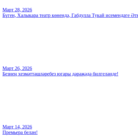
Март 28, 2026
Бүген, Халыкара театр көнендә, Габдулла Тукай исемендәге 
Март 26, 2026
Безнең хезмәттәшләребез югары дәрәҗәдә билгеләнде!
Март 14, 2026
Премьера белән!