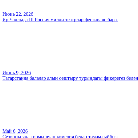
Июнь 22, 2026
Яр Чаллыда III Россия милли театрлар фестивале бара.
Июнь 9, 2026
Татарстанда балалар ялын оештыру турындагы фикерегез белә
Май 6, 2026
Сезонны яңа тормышчан комедия белән тәмамлыйбыз.