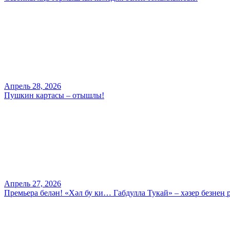
Апрель 28, 2026
Пушкин картасы – отышлы!
Апрель 27, 2026
Премьера белән! «Хәл бу ки… Габдулла Тукай» – хәзер безнең 