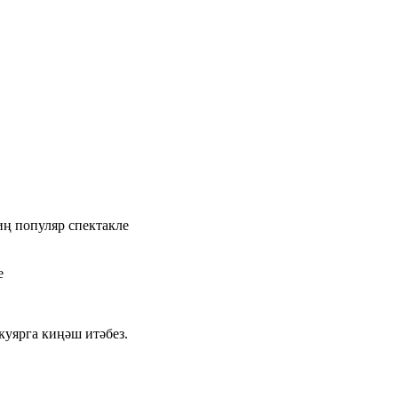
иң популяр спектакле
ле
куярга киңәш итәбез.