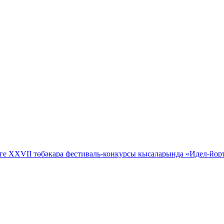
ге XXVII төбәкара фестиваль-конкурсы кысаларында «Идел-йорт