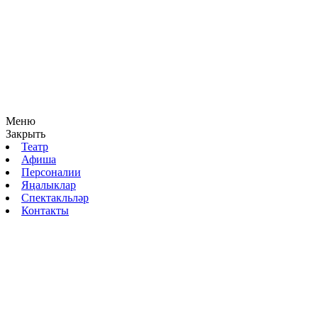
Меню
Закрыть
Театр
Афиша
Персоналии
Яңалыклар
Спектакльләр
Контакты