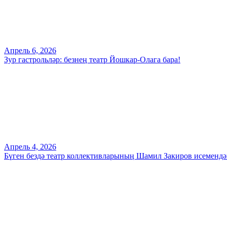
Апрель 6, 2026
Зур гастрольләр: безнең театр Йошкар-Олага бара!
Апрель 4, 2026
Бүген бездә театр коллективларының Шамил Закиров исемендә