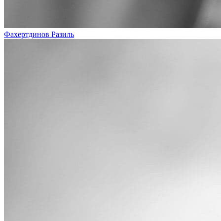
Фахертдинов Разиль