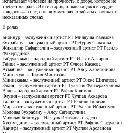
испытывает человека на прочность, о добре, которое не
требует награды. Это история, отзывающаяся в сердце
каждого — о нас, о наших матерях, о забытых звонках и
несказанных словах.
В ролях:
Бибинур – заслуженный артист РТ Миляуша Имамова
Зухрабану – заслуженный артист РТ Нурия Салахова
Жихангир Сафаргалин – заслуженный артист РТ Разиль
Фахертдинов
Габдуллажан – народный артист РТ Илфат Аскаров
Гайша – заслуженный артист РТ Флюза Касаева
Асмабика – заслуженный артист РТ Алсу Хабетдинова
Миннегуль – Лилия Мингазова
Миннекамал – заслуженный артист РТ Энже Шигапова
Закия – заслуженный артист РТ Гульфия Файзерахманова
Вали – народный артист РТ Рафик Каюмов
Фаузия – заслуженный артист РТ Чулпан Аскарова
Галикай – заслуженный артист РТ Равиль Гилязов
Мирзахит – заслуженный артист РТ Руслан Ибрагимов
Молодая Зухрабану – Алсу Сагидуллина
Молодая Бибинур – Назгуль Имамова, студент
Хуснутдинов – заслуженный артист РТ Рафиль Сагдуллин
Ханифа – заслуженный артист РТ Чулпан Арсланова