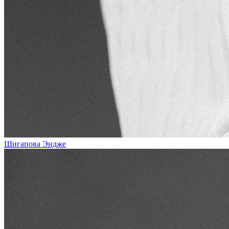
Шигапова Эндже