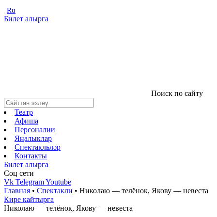
Ru
Билет алырга
Поиск по сайту
Театр
Афиша
Персоналии
Яңалыклар
Спектакльләр
Контакты
Билет алырга
Соц cети
Vk
Telegram
Youtube
Главная
•
Спектакли
•
Николаю — телёнок, Якову — невеста
Кире кайтырга
Николаю — телёнок, Якову — невеста