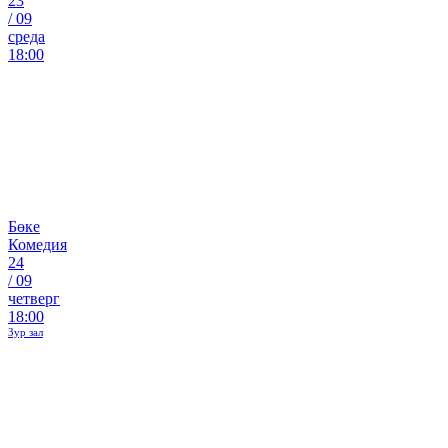
23
/
09
среда
18:00
Бөке
Комедия
24
/
09
четверг
18:00
Зур зал