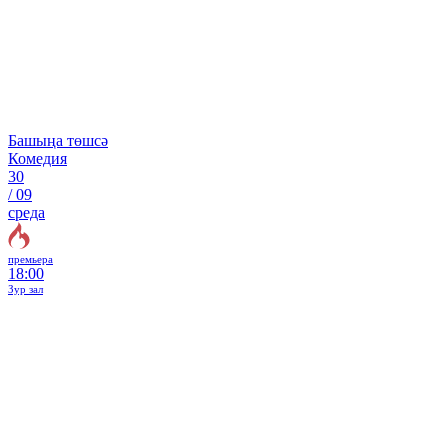
Башыңа төшсә
Комедия
30
/
09
среда
премьера
18:00
Зур зал