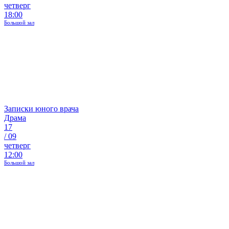
четверг
18:00
Большой зал
Записки юного врача
Драма
17
/
09
четверг
12:00
Большой зал