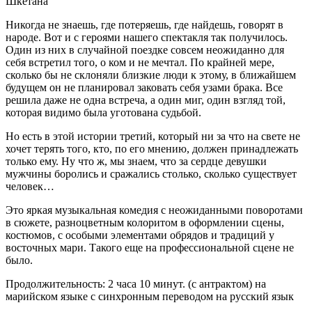
Шкетана
Никогда не знаешь, где потеряешь, где найдешь, говорят в
народе. Вот и с героями нашего спектакля так получилось.
Один из них в случайной поездке совсем неожиданно для
себя встретил того, о ком и не мечтал. По крайней мере,
сколько бы не склоняли близкие люди к этому, в ближайшем
будущем он не планировал заковать себя узами брака. Все
решила даже не одна встреча, а один миг, один взгляд той,
которая видимо была уготована судьбой.
Но есть в этой истории третий, который ни за что на свете не
хочет терять того, кто, по его мнению, должен принадлежать
только ему. Ну что ж, мы знаем, что за сердце девушки
мужчины боролись и сражались столько, сколько существует
человек…
Это яркая музыкальная комедия с неожиданными поворотами
в сюжете, разноцветным колоритом в оформлении сцены,
костюмов, с особыми элементами обрядов и традиций у
восточных мари. Такого еще на профессиональной сцене не
было.
Продолжительность: 2 часа 10 минут. (с антрактом) на
марийском языке с синхронным переводом на русский язык