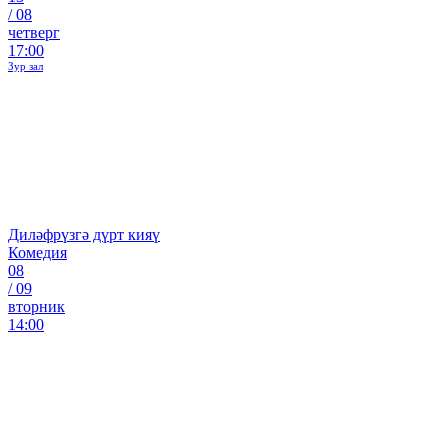
/
08
четверг
17:00
Зур зал
Диләфрүзгә дүрт кияү
Комедия
08
/
09
вторник
14:00