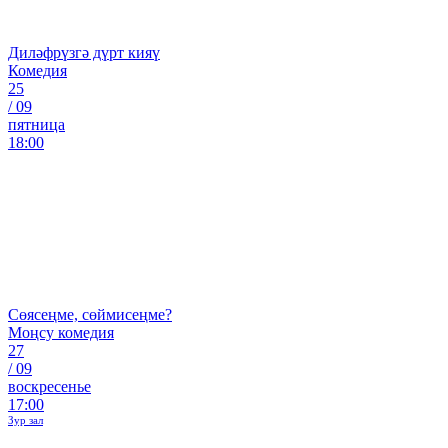
Диләфрүзгә дүрт кияү
Комедия
25
/
09
пятница
18:00
Сөясеңме, сөймисеңме?
Моңсу комедия
27
/
09
воскресенье
17:00
Зур зал