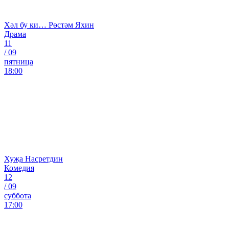
Хәл бу ки… Рөстәм Яхин
Драма
11
/
09
пятница
18:00
Хуҗа Насретдин
Комедия
12
/
09
суббота
17:00