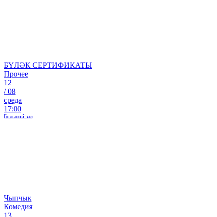
БҮЛӘК СЕРТИФИКАТЫ
Прочее
12
/
08
среда
17:00
Большой зал
Чыпчык
Комедия
13