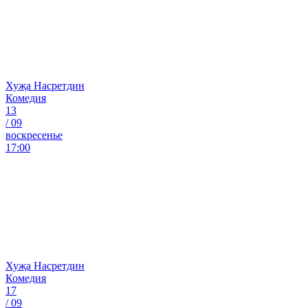
Хуҗа Насретдин
Комедия
13
/
09
воскресенье
17:00
Хуҗа Насретдин
Комедия
17
/
09