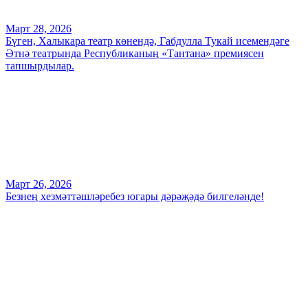
Март 28, 2026
Бүген, Халыкара театр көнендә, Габдулла Тукай исемендәге
Әтнә театрында Республиканың «Тантана» премиясен
тапшырдылар.
Март 26, 2026
Безнең хезмәттәшләребез югары дәрәҗәдә билгеләнде!