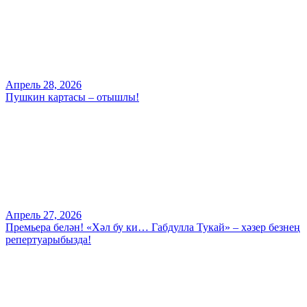
Апрель 28, 2026
Пушкин картасы – отышлы!
Апрель 27, 2026
Премьера белән! «Хәл бу ки… Габдулла Тукай» – хәзер безнең
репертуарыбызда!