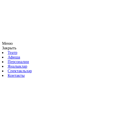
Меню
Закрыть
Театр
Афиша
Персоналии
Яңалыклар
Спектакльләр
Контакты