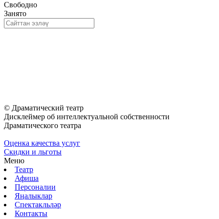
Свободно
Занято
© Драматический театр
Дисклеймер об интеллектуальной собственности
Драматического театра
Оценка качества услуг
Скидки и льготы
Меню
Театр
Афиша
Персоналии
Яңалыклар
Спектакльләр
Контакты