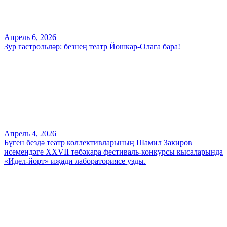
Апрель 6, 2026
Зур гастрольләр: безнең театр Йошкар-Олага бара!
Апрель 4, 2026
Бүген бездә театр коллективларының Шамил Закиров
исемендәге XXVII төбәкара фестиваль-конкурсы кысаларында
«Идел-йорт» иҗади лабораториясе узды.