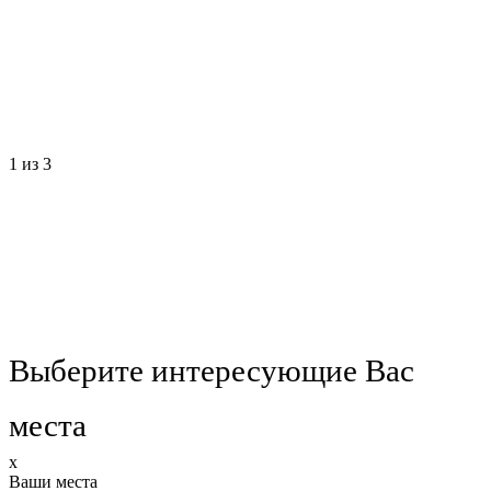
1
из 3
Выберите интересующие Вас
места
x
Ваши места