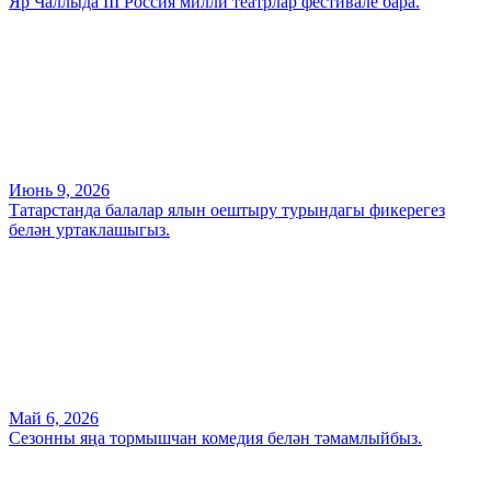
Яр Чаллыда III Россия милли театрлар фестивале бара.
Июнь 9, 2026
Татарстанда балалар ялын оештыру турындагы фикерегез
белән уртаклашыгыз.
Май 6, 2026
Сезонны яңа тормышчан комедия белән тәмамлыйбыз.