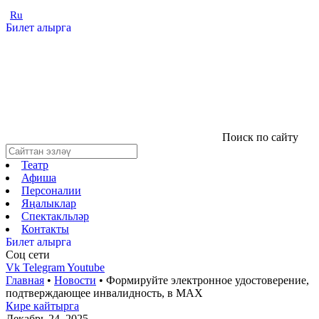
Ru
Билет алырга
Поиск по сайту
Театр
Афиша
Персоналии
Яңалыклар
Спектакльләр
Контакты
Билет алырга
Соц cети
Vk
Telegram
Youtube
Главная
•
Новости
•
Формируйте электронное удостоверение,
подтверждающее инвалидность, в МАХ
Кире кайтырга
Декабрь 24, 2025