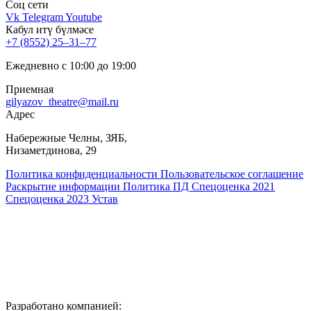
Соц cети
Vk
Telegram
Youtube
Кабул итү бүлмәсе
+7 (8552) 25‒31‒77
Ежедневно с 10:00 до 19:00
Приемная
gilyazov_theatre@mail.ru
Адрес
​Набережные Челны, ЗЯБ,
Низаметдинова, 29
Политика конфиденциальности
Пользовательское соглашение
Раскрытие информации
Политика ПД
Спецоценка 2021
Спецоценка 2023
Устав
Разработано компанией: