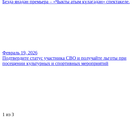
Бездә янәдән премьера – «Чыкты атым күләгәдән» спектакеле.
Февраль 19, 2026
Подтвердите статус участника СВО и получайте льготы при
посещении культурных и спортивных мероприятий
1
из 3