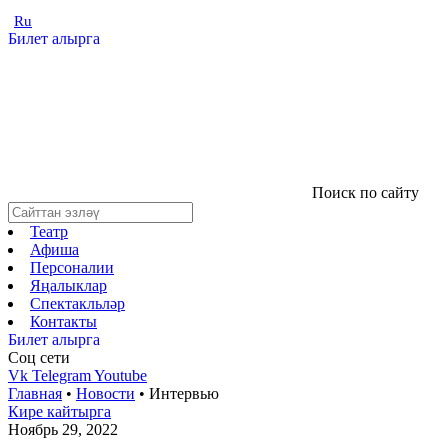
Ru
Билет алырга
Поиск по сайту
Театр
Афиша
Персоналии
Яңалыклар
Спектакльләр
Контакты
Билет алырга
Соц cети
Vk
Telegram
Youtube
Главная
•
Новости
•
Интервью
Кире кайтырга
Ноябрь 29, 2022