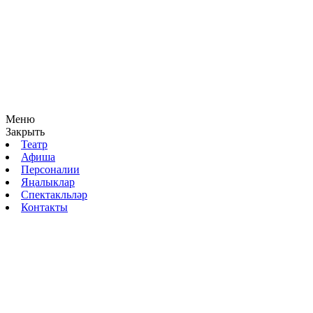
Меню
Закрыть
Театр
Афиша
Персоналии
Яңалыклар
Спектакльләр
Контакты