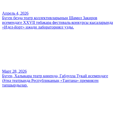
Апрель 4, 2026
Бүген бездә театр коллективларының Шамил Закиров
исемендәге XXVII төбәкара фестиваль-конкурсы кысаларында
«Идел-йорт» иҗади лабораториясе узды.
Март 28, 2026
Бүген, Халыкара театр көнендә, Габдулла Тукай исемендәге
Әтнә театрында Республиканың «Тантана» премиясен
тапшырдылар.