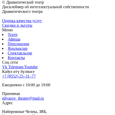
© Драматический театр
Дисклеймер об интеллектуальной собственности
Драматического театра
Оценка качества услуг
Скидки и льготы
Меню
Театр
Афиша
Персоналии
Яңалыклар
Спектакльләр
Контакты
Соц cети
Vk
Telegram
Youtube
Кабул итү бүлмәсе
+7 (8552) 25‒31‒77
Ежедневно с 10:00 до 19:00
Приемная
gilyazov_theatre@mail.ru
Адрес
​Набережные Челны, ЗЯБ,