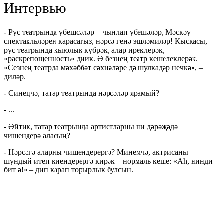
Интервью
- Рус театрында үбешсәләр – чынлап үбешәләр, Мәскәү
спектакльләрен карасагыз, нәрсә генә эшләмиләр! Кыскасы,
рус театрында кыюлык күбрәк, алар иреклерәк,
«раскрепощенность» диик. Ә безнең театр кешелеклерәк.
«Сезнең театрда мәхәббәт сәхнәләре дә шулкадәр нечкә», –
диләр.
- Синеңчә, татар театрында нәрсәләр ярамый?
- ...
- Әйтик, татар театрында артистларны ни дәрәҗәдә
чишендерә аласың?
- Нәрсәгә аларны чишендерергә? Минемчә, актрисаны
шундый итеп киендерергә кирәк – нормаль кеше: «Аһ, нинди
бит ә!» – дип карап торырлык булсын.