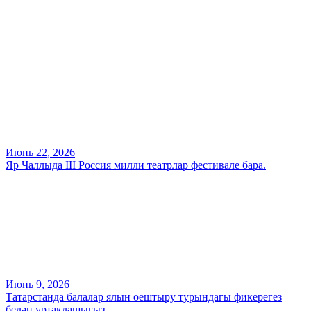
Июнь 22, 2026
Яр Чаллыда III Россия милли театрлар фестивале бара.
Июнь 9, 2026
Татарстанда балалар ялын оештыру турындагы фикерегез
белән уртаклашыгыз.