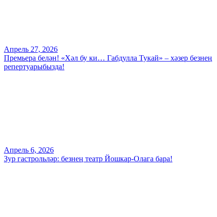
Апрель 27, 2026
Премьера белән! «Хәл бу ки… Габдулла Тукай» – хәзер безнең
репертуарыбызда!
Апрель 6, 2026
Зур гастрольләр: безнең театр Йошкар-Олага бара!