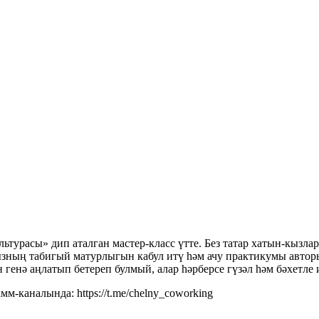
ьтурасы» дип аталган мастер-класс үтте. Без татар хатын-кызла
ызның табигый матурлыгын кабул итү һәм ачу практикумы авторы
генә аңлатып бетереп булмый, алар һәрберсе гүзәл һәм бәхетле 
м-каналында: https://t.me/chelny_coworking