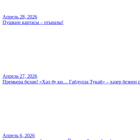
Апрель 28, 2026
Пушкин картасы – отышлы!
Апрель 27, 2026
Премьера белән! «Хәл бу ки… Габдулла Тукай» – хәзер безнең 
Апрель 6, 2026