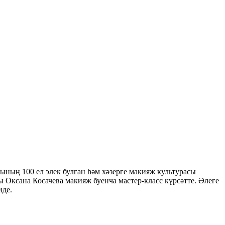
рының 100 ел элек булган һәм хәзерге макияж культурасы
 Оксана Косачева макияж буенча мастер-класс күрсәтте. Әлеге
иде.