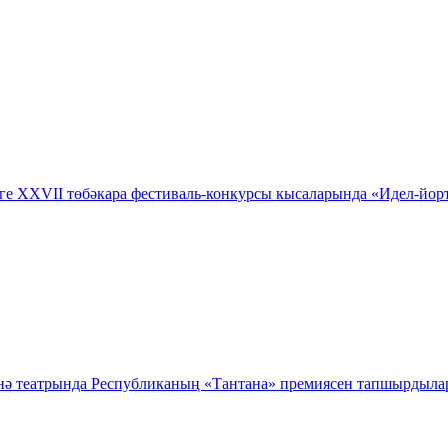
ге XXVII төбәкара фестиваль-конкурсы кысаларында «Идел-йорт
Әтнә театрында Республиканың «Тантана» премиясен тапшырдыла