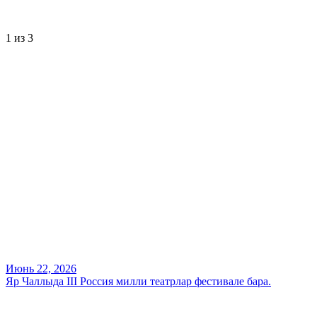
1
из 3
Июнь 22, 2026
Яр Чаллыда III Россия милли театрлар фестивале бара.