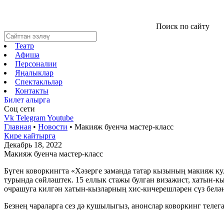
Поиск по сайту
Театр
Афиша
Персоналии
Яңалыклар
Спектакльләр
Контакты
Билет алырга
Соц cети
Vk
Telegram
Youtube
Главная
•
Новости
•
Макияж буенча мастер-класс
Кире кайтырга
Декабрь 18, 2022
Макияж буенча мастер-класс
Бүген коворкингта «Хәзерге заманда татар кызының макияж кул
турында сөйләштек. 15 еллык стажы булган визажист, хатын-к
очрашуга килгән хатын-кызларның хис-кичерешләрен сүз белән 
Безнең чараларга сез дә кушылыгыз, анонслар коворкинг телегам