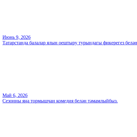
Июнь 9, 2026
Татарстанда балалар ялын оештыру турындагы фикерегез белә
Май 6, 2026
Сезонны яңа тормышчан комедия белән тәмамлыйбыз.