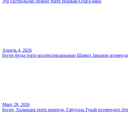
Зур гастрольләр: безнең театр Йошкар-Олага бара!
Апрель 4, 2026
Бүген бездә театр коллективларының Шамил Закиров исемендә
Март 28, 2026
Бүген, Халыкара театр көнендә, Габдулла Тукай исемендәге 