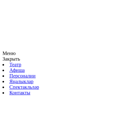
Меню
Закрыть
Театр
Афиша
Персоналии
Яңалыклар
Спектакльләр
Контакты