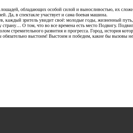
ошадей, обладающих особой силой и выносливостью, их сложн
й. Да, в спектакле участвует и сама боевая машина.
в, каждый зритель увидит своё: молодые годы, жизненный путь
 страну… О том, что во все времена есть место Подвигу. Подвиг
олом стремительного развития и прогресса. Город, история кот
 обязательно выстоим! Выстоим и победим, какие бы вызовы н