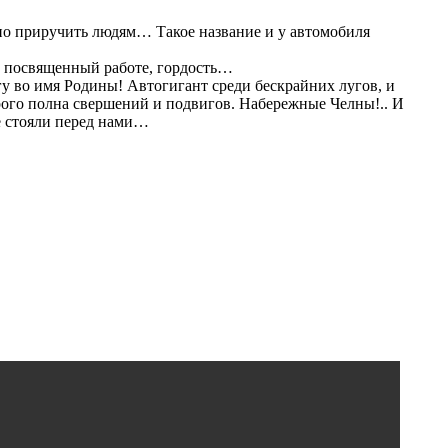
о приручить людям… Такое название и у автомобиля
, посвященный работе, гордость…
у во имя Родины! Автогигант среди бескрайних лугов, и
орого полна свершений и подвигов. Набережные Челны!.. И
е стояли перед нами…