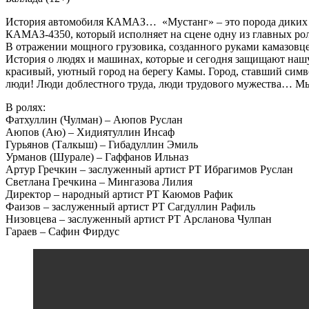
История автомобиля КАМАЗ… «Мустанг» – это порода диких л
КАМАЗ-4350, который исполняет на сцене одну из главных роле
В отражении мощного грузовика, созданного руками камазовце
История о людях и машинах, которые и сегодня защищают нашу
красивый, уютный город на берегу Камы. Город, ставший симв
люди! Люди доблестного труда, люди трудового мужества… Мы
В ролях:
Фатхуллин (Чулман) – Аюпов Руслан
Аюпов (Аю) – Хидиятуллин Инсаф
Гурьянов (Талкыш) – Гибадуллин Эмиль
Урманов (Шурале) – Гаффанов Ильназ
Артур Гречкин – заслуженный артист РТ Ибрагимов Руслан
Светлана Гречкина – Мингазова Лилия
Директор – народный артист РТ Каюмов Рафик
Фаизов – заслуженный артист РТ Сагдуллин Рафиль
Низовцева – заслуженный артист РТ Арсланова Чулпан
Гараев – Сафин Фирдус