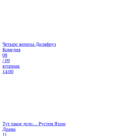
Четыре жениха Диляфруз
Комедия
08
/
09
вторник
14:00
Тут такое дело… Рустем Яхин
Драма
11