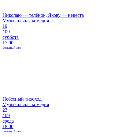
Николаю — телёнок, Якову — невеста
Музыкальная комедия
19
/
09
суббота
17:00
Большой зал
Небесный тихоход
Музыкальная комедия
23
/
09
среда
18:00
Большой зал