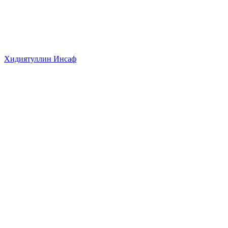
Хидиятуллин Инсаф