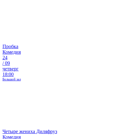
Пробка
Комедия
24
/
09
четверг
18:00
Большой зал
Четыре жениха Диляфруз
Комедия