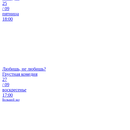
25
/
09
пятница
18:00
Любишь, не любишь?
Грустная комедия
27
/
09
воскресенье
17:00
Большой зал