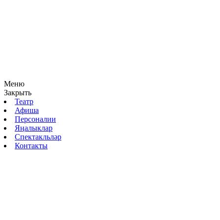
Меню
Закрыть
Театр
Афиша
Персоналии
Яңалыклар
Спектакльләр
Контакты