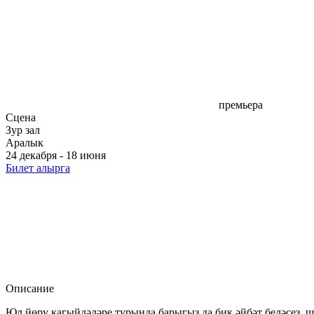
премьера
Сцена
Зур зал
Аралык
24 декабря - 18 июня
Билет алырга
Описание
Юл йөрү кагыйдәләре турында барыгыз да бик әйбәт беләсез, ш