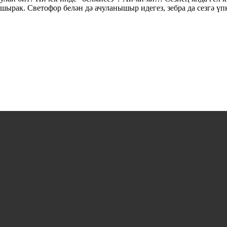
ырак. Светофор белән дә ачуланышыр идегез, зебра да сезгә үпк