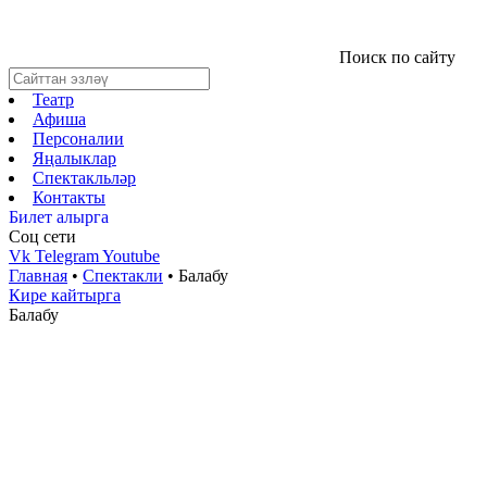
Поиск по сайту
Театр
Афиша
Персоналии
Яңалыклар
Спектакльләр
Контакты
Билет алырга
Соц cети
Vk
Telegram
Youtube
Главная
•
Спектакли
•
Балабу
Кире кайтырга
Балабу