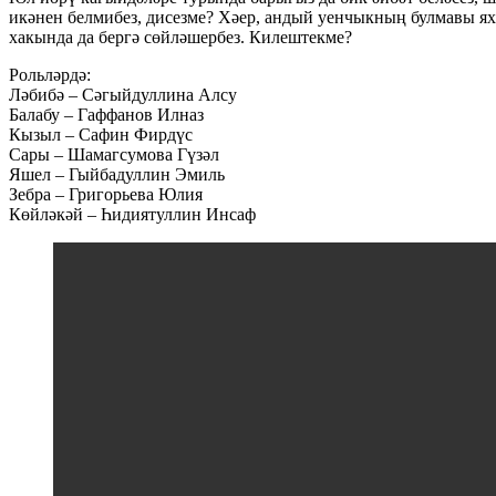
икәнен белмибез, дисезме? Хәер, андый уенчыкның булмавы яхш
хакында да бергә сөйләшербез. Килештекме?
Рольләрдә:
Ләбибә – Сәгыйдуллина Алсу
Балабу – Гаффанов Илназ
Кызыл – Сафин Фирдүс
Сары – Шамагсумова Гүзәл
Яшел – Гыйбадуллин Эмиль
Зебра – Григорьева Юлия
Көйләкәй – Һидиятуллин Инсаф