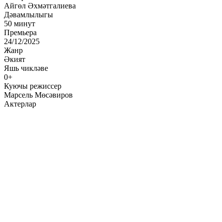
Айгөл Әхмәтгалиева
Дәвамлылыгы
50 минут
Премьера
24/12/2025
Жанр
Әкият
Яшь чикләве
0+
Куючы режиссер
Марсель Мөсәвиров
Актерлар