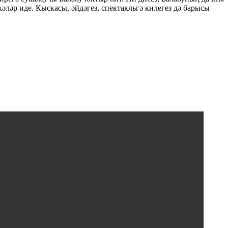
әләр иде. Кыскасы, әйдәгез, спектакльгә килегез дә барысы