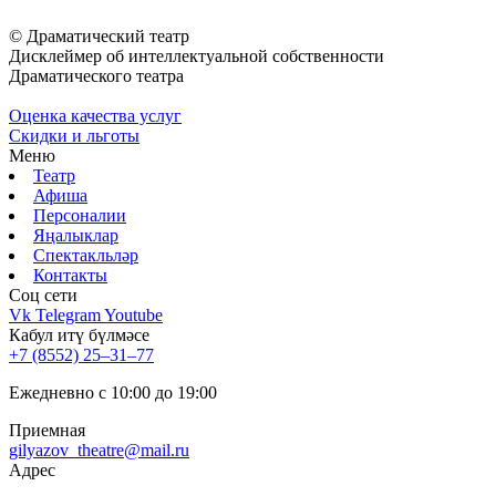
© Драматический театр
Дисклеймер об интеллектуальной собственности
Драматического театра
Оценка качества услуг
Скидки и льготы
Меню
Театр
Афиша
Персоналии
Яңалыклар
Спектакльләр
Контакты
Соц cети
Vk
Telegram
Youtube
Кабул итү бүлмәсе
+7 (8552) 25‒31‒77
Ежедневно с 10:00 до 19:00
Приемная
gilyazov_theatre@mail.ru
Адрес