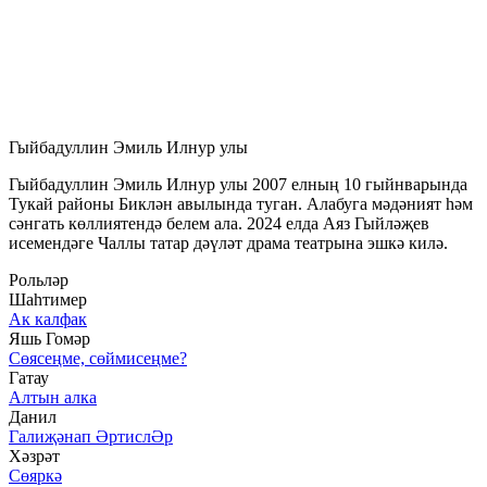
Гыйбадуллин Эмиль Илнур улы
Гыйбадуллин Эмиль Илнур улы 2007 елның 10 гыйнварында
Тукай районы Биклән авылында туган. Алабуга мәдәният һәм
сәнгать көллиятендә белем ала. 2024 елда Аяз Гыйләҗев
исемендәге Чаллы татар дәүләт драма театрына эшкә килә.
Рольләр
Шаһтимер
Ак калфак
Яшь Гомәр
Сөясеңме, сөймисеңме?
Гатау
Алтын алка
Данил
Галиҗәнап ӘртислӘр
Хәзрәт
Сөяркә