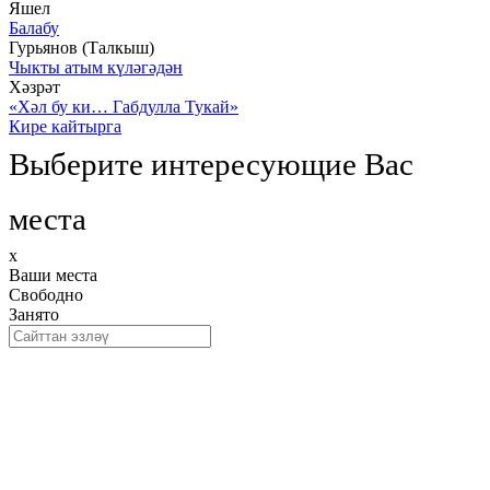
Яшел
Балабу
Гурьянов (Талкыш)
Чыкты атым күләгәдән
Хәзрәт
«Хәл бу ки… Габдулла Тукай»
Кире кайтырга
Выберите интересующие Вас
места
x
Ваши места
Свободно
Занято