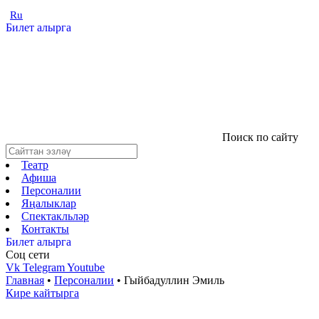
Ru
Билет алырга
Поиск по сайту
Театр
Афиша
Персоналии
Яңалыклар
Спектакльләр
Контакты
Билет алырга
Соц cети
Vk
Telegram
Youtube
Главная
•
Персоналии
•
Гыйбадуллин Эмиль
Кире кайтырга