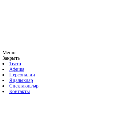
Меню
Закрыть
Театр
Афиша
Персоналии
Яңалыклар
Спектакльләр
Контакты