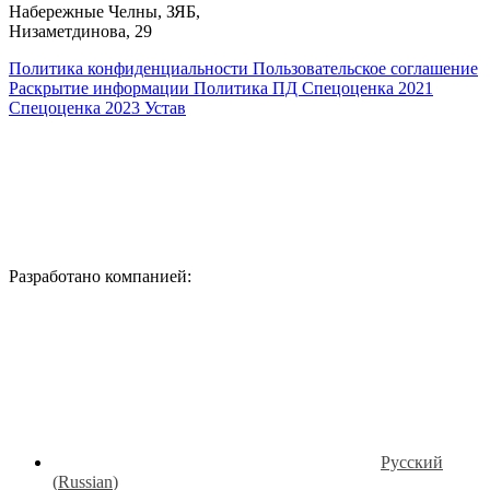
​Набережные Челны, ЗЯБ,
Низаметдинова, 29
Политика конфиденциальности
Пользовательское соглашение
Раскрытие информации
Политика ПД
Спецоценка 2021
Спецоценка 2023
Устав
Разработано компанией:
Русский
(
Russian
)