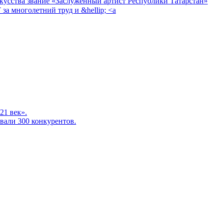
скусства звание «Заслуженный артист Республики Татарстан»
 многолетний труд и &hellip; <a
21 век».
вали 300 конкурентов.