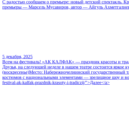
С радостью сообщаем о премьере: новый детский спектакль. Кр
премьеры — Марсель Мусавиров, автор — Айгуль Ахметгалиева.
5 декабря, 2025
Всем на фестиваль! «АК КАЛФАК» — праздник красоты и тр
Друзья, на следующей неделе в нашем театре состоится яркое 
(воскресенье)Место: Набережночелнинский государственный та
костюмов с национальными элементами — зрелищное шоу и возмож
festival-ak-kalfak-prazdnik-krasoty-i-tradiczij/">Далее</a>