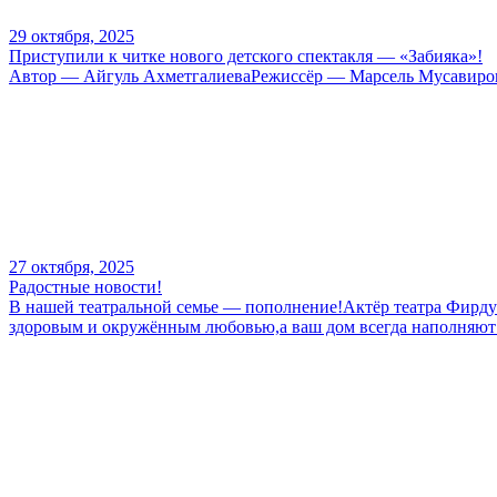
29 октября, 2025
Приступили к читке нового детского спектакля — «Забияка»!
Автор — Айгуль АхметгалиеваРежиссёр — Марсель Мусавиро
27 октября, 2025
Радостные новости!
В нашей театральной семье — пополнение!Актёр театра Фирду
здоровым и окружённым любовью,а ваш дом всегда наполняют с