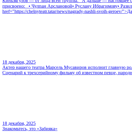
Киньзягулов — от лица всей труппы.⠀А дальше — настоящее со
присвоено:⠀• Чулпан Арслановой• Руслану Ибрагимову• Разил
href="https://chelnyteatr.tatar/news/nagrady-nashli-svoih-geroev/">
18 декабря, 2025
Актер нашего театра Марсель Мусавиров исполнит главную ро
Сценарий к трехсерийному фильму об известном певце, народн
18 декабря, 2025
Знакомьтесь, это «Забияка»