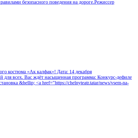
 правилами безопасного поведения на дороге.Режиссер
ого костюма «Ак калфак»! Дата: 14 декабря
й для всех. Вас ждёт насыщенная программа: Конкурс-дефиле
 &hellip; <a href="https://chelnyteatr.tatar/news/vsem-na-