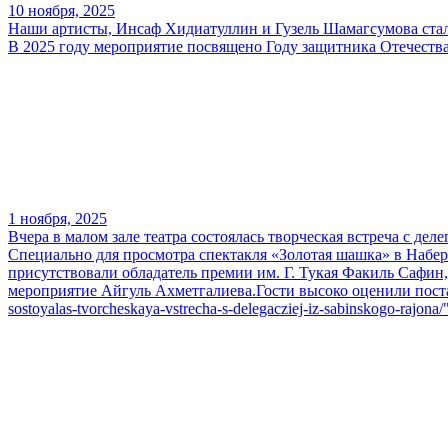
10 ноября, 2025
Наши артисты, Инсаф Хидиатуллин и Гузель Шамагсумова стал
В 2025 году мероприятие посвящено Году защитника Отечеств
1 ноября, 2025
Вчера в малом зале театра состоялась творческая встреча с дел
Специально для просмотра спектакля «Золотая шашка» в Набе
присутствовали обладатель премии им. Г. Тукая Факиль Сафин
мероприятие Айгуль Ахметгалиева.Гости высоко оценили постановк
sostoyalas-tvorcheskaya-vstrecha-s-delegacziej-iz-sabinskogo-rajon