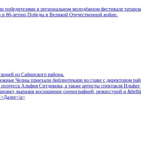
и победителями в региональном молодёжном фестивале татарск
а и 80-летию Победы в Великой Отечественной войне.
егацией из Сабинского района.
режные Челны приехали библиотекари во главе с директором ра
, поэтесса Альфия Ситдикова, а также артисты спектакля Ильфа
у, выразив восхищение сценографией, режиссурой и &hellip; <a hr
a/">Далее</a>