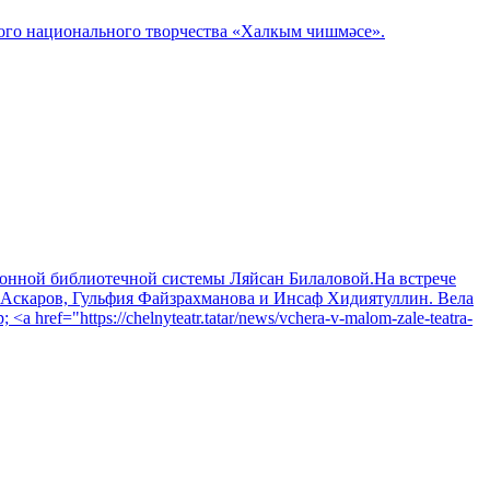
ого национального творчества «Халкым чишмәсе».
йонной библиотечной системы Ляйсан Билаловой.На встрече
т Аскаров, Гульфия Файзрахманова и Инсаф Хидиятуллин. Вела
ef="https://chelnyteatr.tatar/news/vchera-v-malom-zale-teatra-