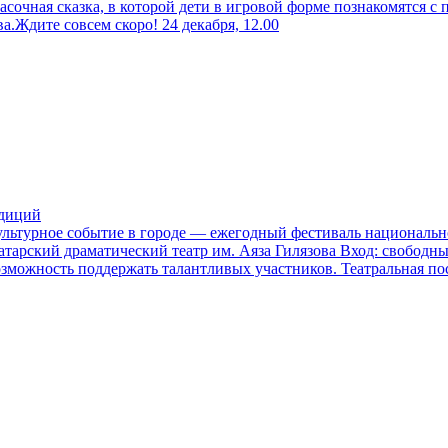
асочная сказка, в которой дети в игровой форме познакомятся с
Ждите совсем скоро! 24 декабря, 12.00
адиций
культурное событие в городе — ежегодный фестиваль национальн
тарский драматический театр им. Аяза Гилязова Вход: свободны
ность поддержать талантливых участников. Театральная постановка