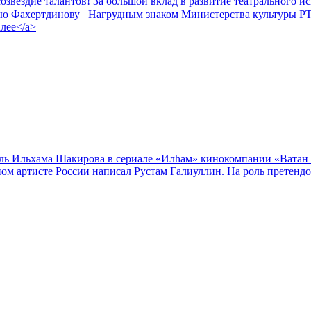
звездие талантов! За большой вклад в развитие театрального и
ю Фахертдинову⠀Нагрудным знаком Министерства культуры РТ за
Далее</a>
ль Ильхама Шакирова в сериале «Илһам» кинокомпании «Ватан 
ом артисте России написал Рустам Галиуллин. На роль претендо