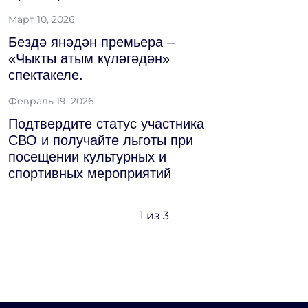
Март 10, 2026
Бездә янәдән премьера –
«Чыкты атым күләгәдән»
спектакеле.
Февраль 19, 2026
Подтвердите статус участника
СВО и получайте льготы при
посещении культурных и
спортивных мероприятий
1
из 3