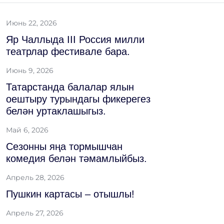
Июнь 22, 2026
Яр Чаллыда III Россия милли
театрлар фестивале бара.
Июнь 9, 2026
Татарстанда балалар ялын
оештыру турындагы фикерегез
белән уртаклашыгыз.
Май 6, 2026
Сезонны яңа тормышчан
комедия белән тәмамлыйбыз.
Апрель 28, 2026
Пушкин картасы – отышлы!
Апрель 27, 2026