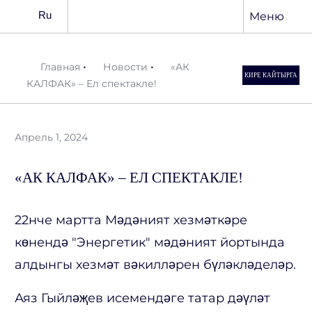
Ru
Меню
•
•
Главная
Новости
«АК
КИРЕ КАЙТЫРГА
КАЛФАК» – Ел спектакле!
Апрель 1, 2024
«АК КАЛФАК» – ЕЛ СПЕКТАКЛЕ!
22нче мартта Мәдәният хезмәткәре
көнендә "Энергетик" мәдәният йортында
алдынгы хезмәт вәкилләрен бүләкләделәр.
Аяз Гыйләҗев исемендәге татар дәүләт