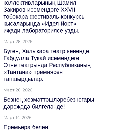
коллективларының Шамил
Закиров исемендәге XXVII
төбәкара фестиваль-конкурсы
кысаларында «Идел-йорт»
иҗади лабораториясе узды.
Март 28, 2026
Бүген, Халыкара театр көнендә,
Габдулла Тукай исемендәге
Әтнә театрында Республиканың
«Тантана» премиясен
тапшырдылар.
Март 26, 2026
Безнең хезмәттәшләребез югары
дәрәҗәдә билгеләнде!
Март 14, 2026
Премьера белән!