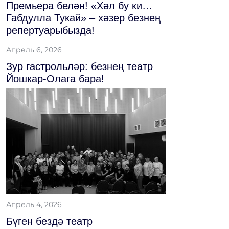
Премьера белән! «Хәл бу ки…
Габдулла Тукай» – хәзер безнең
репертуарыбызда!
Апрель 6, 2026
Зур гастрольләр: безнең театр
Йошкар-Олага бара!
Апрель 4, 2026
Бүген бездә театр