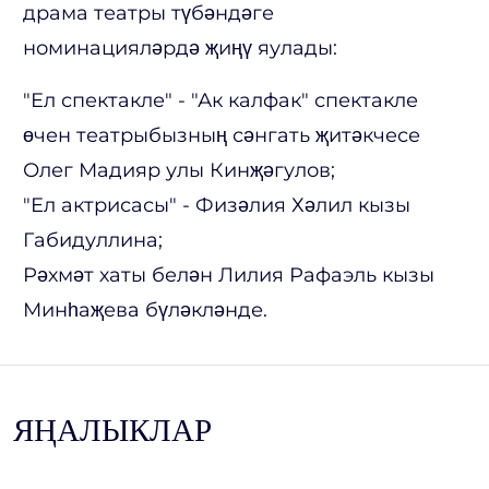
драма театры түбәндәге
номинацияләрдә җиңү яулады:
"Ел спектакле" - "Ак калфак" спектакле
өчен театрыбызның сәнгать җитәкчесе
Олег Мадияр улы Кинҗәгулов;
"Ел актрисасы" - Физәлия Хәлил кызы
Габидуллина;
Рәхмәт хаты белән Лилия Рафаэль кызы
Минһаҗева бүләкләнде.
ЯҢАЛЫКЛАР