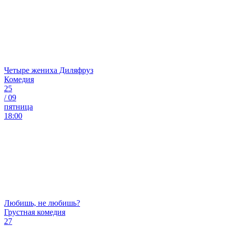
Четыре жениха Диляфруз
Комедия
25
/
09
пятница
18:00
Любишь, не любишь?
Грустная комедия
27