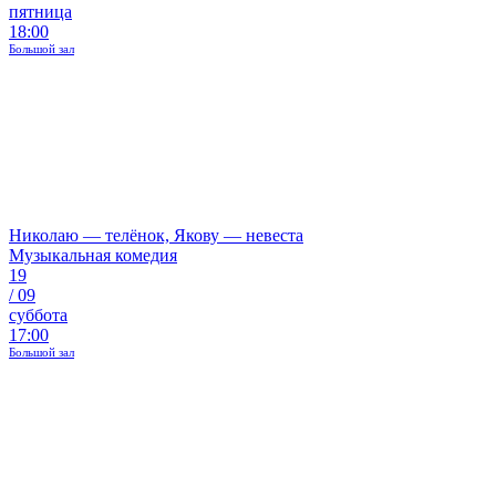
пятница
18:00
Большой зал
Николаю — телёнок, Якову — невеста
Музыкальная комедия
19
/
09
суббота
17:00
Большой зал