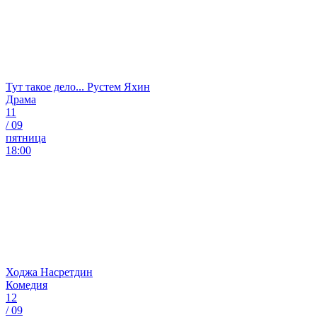
Тут такое дело... Рустем Яхин
Драма
11
/
09
пятница
18:00
Ходжа Насретдин
Комедия
12
/
09