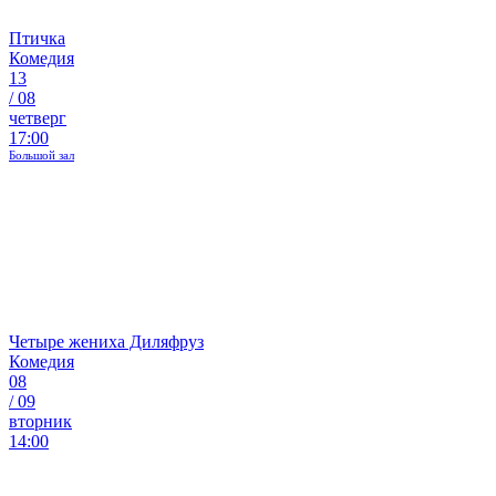
Птичка
Комедия
13
/
08
четверг
17:00
Большой зал
Четыре жениха Диляфруз
Комедия
08
/
09
вторник
14:00