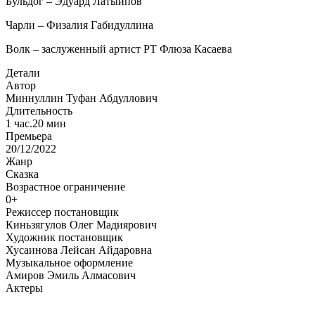
Бульдог – Эдуард Латыйпов
Чарли – Физалия Габидуллина
Волк – заслуженный артист РТ Флюза Касаева
Детали
Автор
Миннуллин Туфан Абдуллович
Длительность
1 час.20 мин
Премьера
20/12/2022
Жанр
Сказка
Возрастное ограничение
0+
Режиссер постановщик
Киньзягулов Олег Мадиярович
Художник постановщик
Хусаинова Лейсан Айдаровна
Музыкальное оформление
Амиров Эмиль Алмасович
Актеры