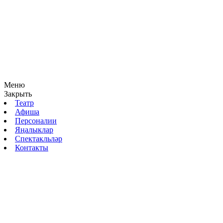
Меню
Закрыть
Театр
Афиша
Персоналии
Яңалыклар
Спектакльләр
Контакты