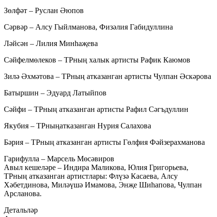
Зөлфәт – Руслан Әюпов
Сәрвәр – Алсу Гыйлманова, Физәлия Габидуллина
Ләйсән – Лилия Минһаҗева
Сәйфелмөлеков – ТРның халык артисты Рафик Каюмов
Зилә Әхмәтова – ТРның атказанган артисты Чулпан Әскәрова
Батыршин – Эдуард Латыйпов
Сәйфи – ТРның атказанган артисты Рафил Сәгъдуллин
Якубия – ТРныңатказанган Нурия Салахова
Бәрия – ТРның атказанган артисты Гөлфия Фәйзерахманова
Гарифулла – Марсель Мөсәвиров
Авыл кешеләре – Индира Маликова, Юлия Григорьева,
ТРның атказанган артистлары: Флүзә Касаева, Алсу
Хәбетдинова, Миләүшә Имамова, Энҗе Шиһапова, Чулпан
Арсланова.
Детальләр