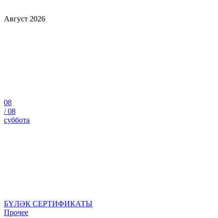
Август 2026
08
/
08
суббота
БҮЛӘК СЕРТИФИКАТЫ
Прочее