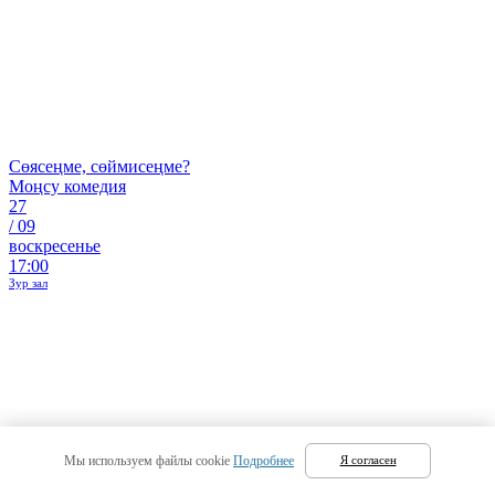
Сөясеңме, сөймисеңме?
Моңсу комедия
27
/
09
воскресенье
17:00
Зур зал
Мы используем файлы cookie
Подробнее
Я согласен
Башыңа төшсә
Комедия