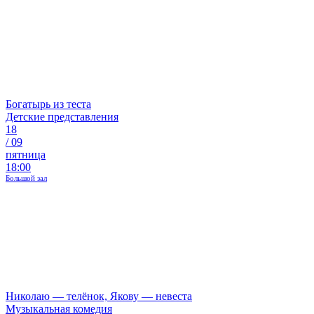
Богатырь из теста
Детские представления
18
/
09
пятница
18:00
Большой зал
Николаю — телёнок, Якову — невеста
Музыкальная комедия