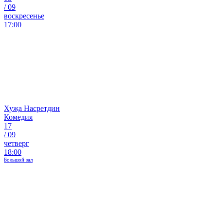
/
09
воскресенье
17:00
Хуҗа Насретдин
Комедия
17
/
09
четверг
18:00
Большой зал