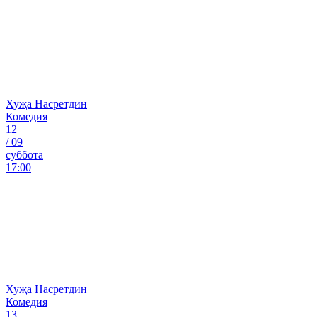
Хуҗа Насретдин
Комедия
12
/
09
суббота
17:00
Хуҗа Насретдин
Комедия
13