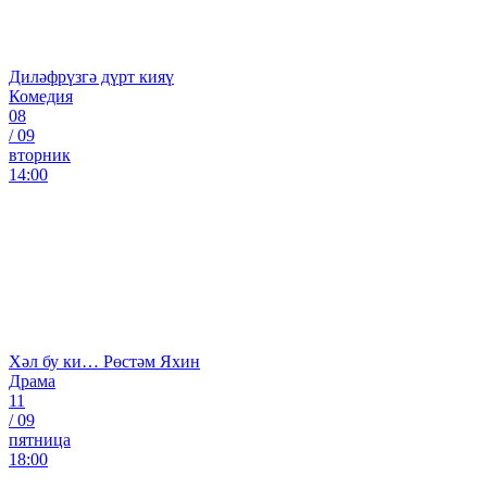
Диләфрүзгә дүрт кияү
Комедия
08
/
09
вторник
14:00
Хәл бу ки… Рөстәм Яхин
Драма
11
/
09
пятница
18:00