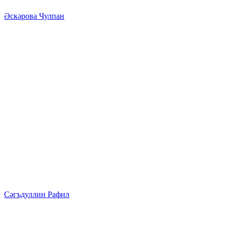
Әскәрова Чулпан
Сәгъдуллин Рафил