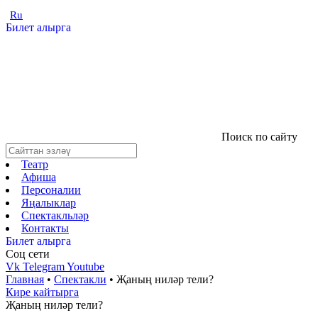
Ru
Билет алырга
Поиск по сайту
Театр
Афиша
Персоналии
Яңалыклар
Спектакльләр
Контакты
Билет алырга
Соц cети
Vk
Telegram
Youtube
Главная
•
Спектакли
•
Җаның ниләр тели?
Кире кайтырга
Җаның ниләр тели?