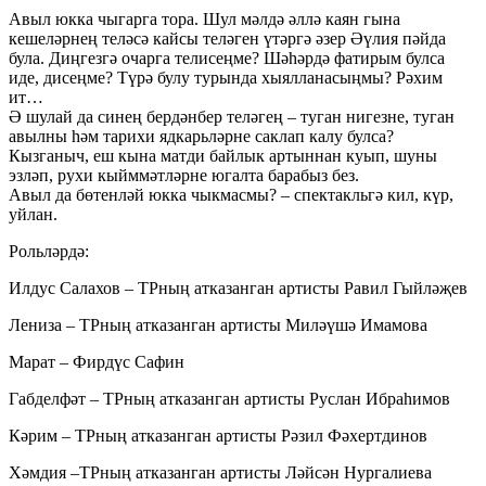
Авыл юкка чыгарга тора. Шул мәлдә әллә каян гына
кешеләрнең теләсә кайсы теләген үтәргә әзер Әүлия пәйда
була. Диңгезгә очарга телисеңме? Шәһәрдә фатирым булса
иде, дисеңме? Түрә булу турында хыялланасыңмы? Рәхим
ит…
Ә шулай да синең бердәнбер теләгең – туган нигезне, туган
авылны һәм тарихи ядкарьләрне саклап калу булса?
Кызганыч, еш кына матди байлык артыннан куып, шуны
эзләп, рухи кыйммәтләрне югалта барабыз без.
Авыл да бөтенләй юкка чыкмасмы? – спектакльгә кил, күр,
уйлан.
Рольләрдә:
Илдус Салахов – ТРның атказанган артисты Равил Гыйләҗев
Лениза – ТРның атказанган артисты Миләүшә Имамова
Марат – Фирдүс Сафин
Габделфәт – ТРның атказанган артисты Руслан Ибраһимов
Кәрим – ТРның атказанган артисты Рәзил Фәхертдинов
Хәмдия –ТРның атказанган артисты Ләйсән Нургалиева