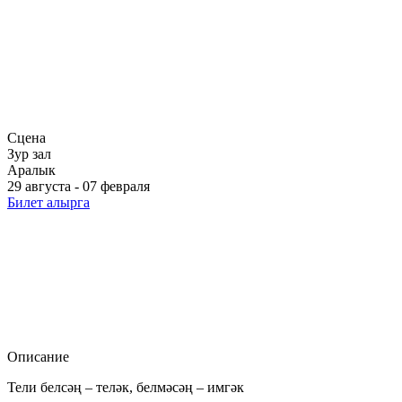
Сцена
Зур зал
Аралык
29 августа - 07 февраля
Билет алырга
Описание
Тели белсәң – теләк, белмәсәң – имгәк