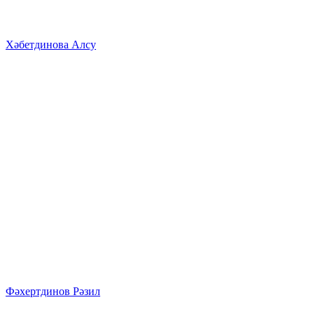
Хәбетдинова Алсу
Фәхертдинов Рәзил