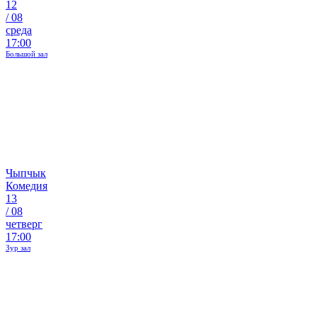
12
/
08
среда
17:00
Большой зал
Чыпчык
Комедия
13
/
08
четверг
17:00
Зур зал