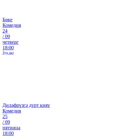
Бөке
Комедия
24
/
09
четверг
18:00
Зур зал
Диләфрүзгә дүрт кияү
Комедия
25
/
09
пятница
18:00