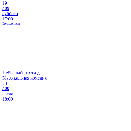
19
/
09
суббота
17:00
Большой зал
Небесный тихоход
Музыкальная комедия
23
/
09
среда
18:00