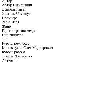
Автор
Артур Шәйдуллин
Дәвамлылыгы
2 сәгать 30 минут
Премьера
21/04/2023
Жанр
Героик трагикомедия
Яшь чикләве
12+
Куючы режиссер
Киньзягулов Олег Мадиярович
Куючы рәссам
Ләйсән Хөсәенова
Актерлар