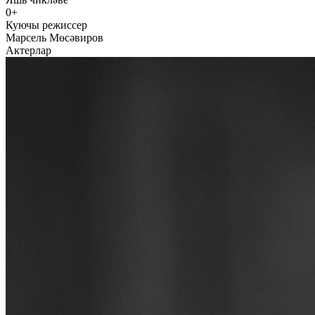
0+
Куючы режиссер
Марсель Мөсәвиров
Актерлар