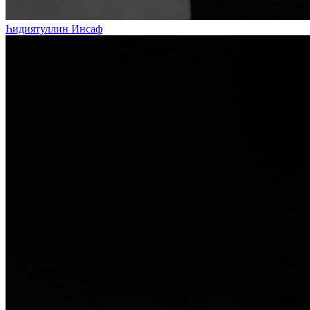
Һидиятуллин Инсаф