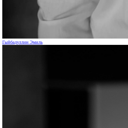
Гыйбадуллин Эмиль