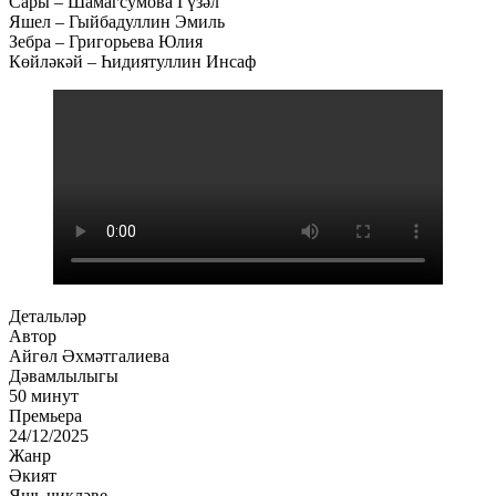
Сары – Шамагсумова Гүзәл
Яшел – Гыйбадуллин Эмиль
Зебра – Григорьева Юлия
Көйләкәй – Һидиятуллин Инсаф
Детальләр
Автор
Айгөл Әхмәтгалиева
Дәвамлылыгы
50 минут
Премьера
24/12/2025
Жанр
Әкият
Яшь чикләве