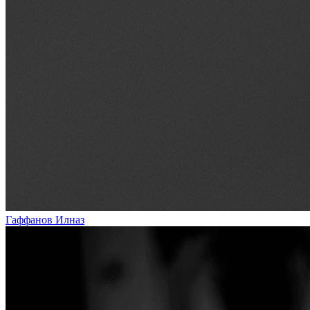
Гаффанов Илназ