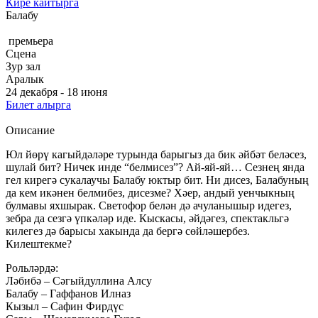
Кире кайтырга
Балабу
премьера
Сцена
Зур зал
Аралык
24 декабря - 18 июня
Билет алырга
Описание
Юл йөрү кагыйдәләре турында барыгыз да бик әйбәт беләсез,
шулай бит? Ничек инде “белмисез”? Ай-яй-яй… Сезнең янда
гел кирегә сукалаучы Балабу юктыр бит. Ни дисез, Балабуның
да кем икәнен белмибез, дисезме? Хәер, андый уенчыкның
булмавы яхшырак. Светофор белән дә ачуланышыр идегез,
зебра да сезгә үпкәләр иде. Кыскасы, әйдәгез, спектакльгә
килегез дә барысы хакында да бергә сөйләшербез.
Килештекме?
Рольләрдә:
Ләбибә – Сәгыйдуллина Алсу
Балабу – Гаффанов Илназ
Кызыл – Сафин Фирдүс