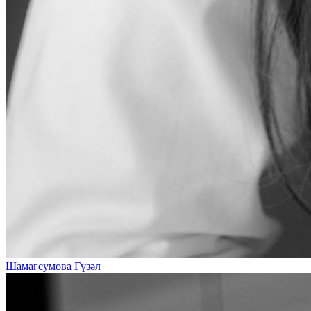
Шамагсумова Гүзәл