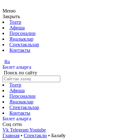
Меню
Закрыть
Театр
Афиша
Персоналии
Яңалыклар
Спектакльләр
Контакты
Ru
Билет алырга
Поиск по сайту
Театр
Афиша
Персоналии
Яңалыклар
Спектакльләр
Контакты
Билет алырга
Соц cети
Vk
Telegram
Youtube
Главная
•
Спектакли
•
Балабу